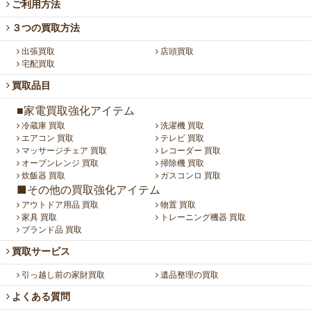
ご利用方法
３つの買取方法
出張買取
店頭買取
宅配買取
買取品目
■家電買取強化アイテム
冷蔵庫 買取
洗濯機 買取
エアコン 買取
テレビ 買取
マッサージチェア 買取
レコーダー 買取
オーブンレンジ 買取
掃除機 買取
炊飯器 買取
ガスコンロ 買取
■その他の買取強化アイテム
アウトドア用品 買取
物置 買取
家具 買取
トレーニング機器 買取
ブランド品 買取
買取サービス
引っ越し前の家財買取
遺品整理の買取
よくある質問