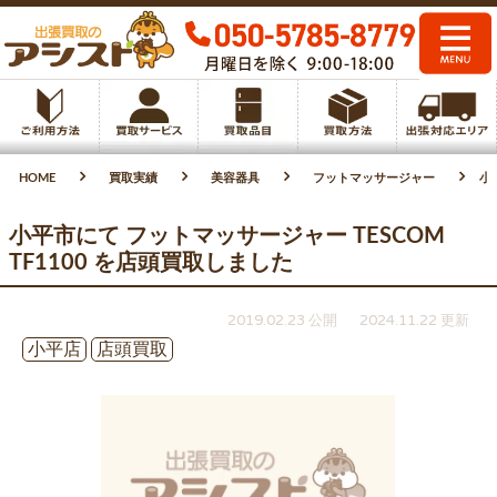
HOME
買取実績
美容器具
フットマッサージャー
小
小平市にて フットマッサージャー TESCOM
TF1100 を店頭買取しました
2019.02.23 公開
2024.11.22 更新
小平店
店頭買取