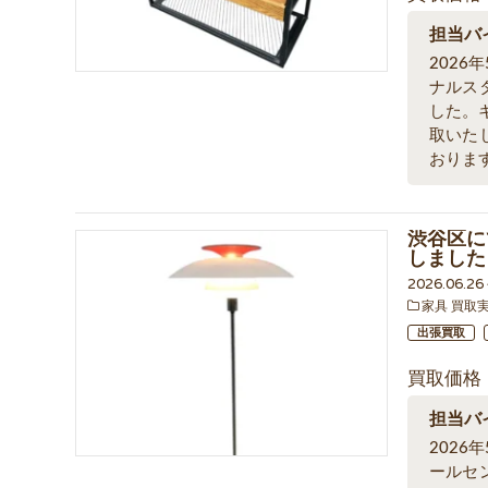
担当バ
202
ナルス
した。キ
取いた
おりま
渋谷区に
しました
2026.06.2
家具 買取
出張買取
買取価格
担当バ
202
ールセ