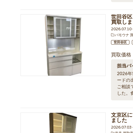
世田谷区
買取しま
2026.07.1
パモウナ 
世田谷区
買取価格
担当バ
202
ードの
ご相談
した。
文京区に
ました
2026.07.03