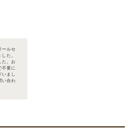
ポールセ
ました。
した。お
で不要に
ざいまし
問い合わ