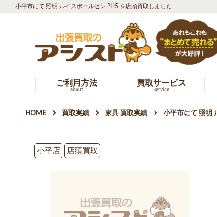
小平市にて 照明 ルイスポールセン PH5 を店頭買取しました
ご利用方法
買取サービス
about
service
HOME
買取実績
家具 買取実績
小平市にて 照明 
小平店
店頭買取