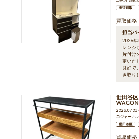
家具 買取
出張買取
買取価格
担当バ
202
レンジ
片付け
定いた
良好で
き取り
世田谷区
WAGO
2026.07.03
ジャーナル
世田谷区
買取価格