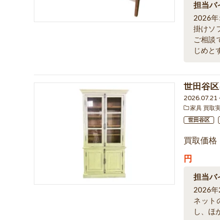
担当バ
202
掛けソ
ご相談
じめとす
世田谷区
2026.07.2
家具 買取
世田谷区
買取価格
円
担当バ
202
ネット
し、ほ