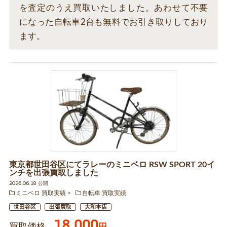
を査定のうえ買取いたしました。あわせて不要
になった自転車2台も無料でお引き取りしており
ます。
東京都世田谷区にてラレーのミニベロ RSW SPORT 20イ
ンチを出張買取しました
2026.06.18 公開
ミニベロ 買取実績
自転車 買取実績
世田谷区
出張買取
大和本店
18,000
円