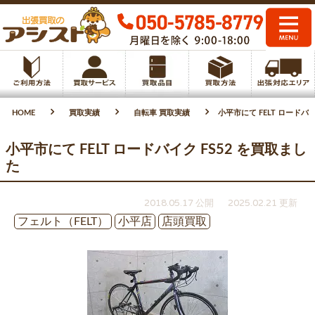
HOME
買取実績
自転車 買取実績
小平市にて FELT ロードバイ
小平市にて FELT ロードバイク FS52 を買取まし
た
2018.05.17 公開
2025.02.21 更新
フェルト（FELT）
小平店
店頭買取