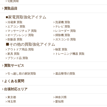
宅配買取
買取品目
■家電買取強化アイテム
冷蔵庫 買取
洗濯機 買取
エアコン 買取
テレビ 買取
マッサージチェア 買取
レコーダー 買取
オーブンレンジ 買取
掃除機 買取
炊飯器 買取
ガスコンロ 買取
■その他の買取強化アイテム
アウトドア用品 買取
物置 買取
家具 買取
トレーニング機器 買取
ブランド品 買取
買取サービス
引っ越し前の家財買取
遺品整理の買取
よくある質問
出張対応エリア
東京都
神奈川県
埼玉県
愛知県