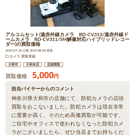
アルコムセット(遠赤外線カメラ RD-CV313/遠赤外線ド
ームカメラ RD-CV311/5M解像対応ハイブリッドレコー
ダー)の買取価格
2024.07.26 公開 2024.08.06 更新
カメラ 買取実績
大和市
大和本店
店頭買取
5,000
買取価格
円
担当バイヤーからのコメント
神奈川県大和市の店舗にて、防犯カメラの店頭
買取をおこないました。防犯カメラは現在非常
に需要が高く、そのため高価買取が可能です。
ご自宅やオフィスで使われなくなった防犯カメ
ラがございましたら、ぜひ当店までお持ちくだ