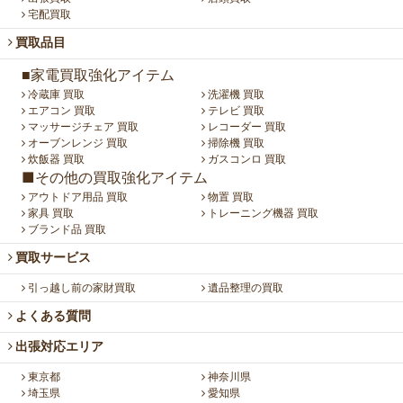
宅配買取
買取品目
■家電買取強化アイテム
冷蔵庫 買取
洗濯機 買取
エアコン 買取
テレビ 買取
マッサージチェア 買取
レコーダー 買取
オーブンレンジ 買取
掃除機 買取
炊飯器 買取
ガスコンロ 買取
■その他の買取強化アイテム
アウトドア用品 買取
物置 買取
家具 買取
トレーニング機器 買取
ブランド品 買取
買取サービス
引っ越し前の家財買取
遺品整理の買取
よくある質問
出張対応エリア
東京都
神奈川県
埼玉県
愛知県