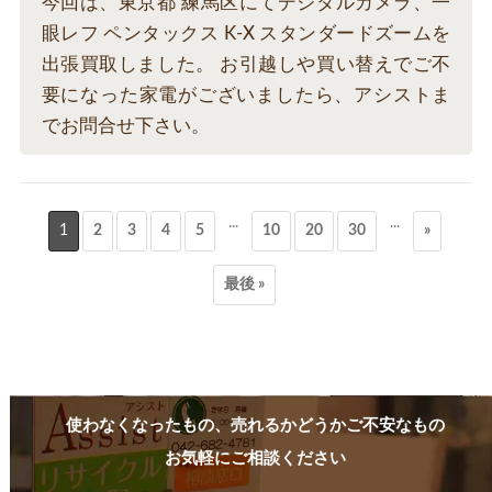
今回は、東京都 練馬区にてデジタルカメラ、一
眼レフ ペンタックス K-X スタンダードズームを
出張買取しました。 お引越しや買い替えでご不
要になった家電がございましたら、アシストま
でお問合せ下さい。
...
...
1
2
3
4
5
10
20
30
»
最後 »
使わなくなったもの、売れるかどうかご不安なもの
お気軽にご相談ください