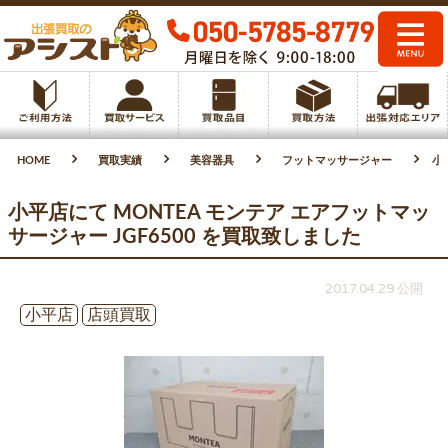
HOME
買取実績
美容器具
フットマッサージャー
小
小平店にて MONTEA モンテア エアフットマッ
サージャー JGF6500 を買取致しました
2017.04.29 公開
小平店
店頭買取