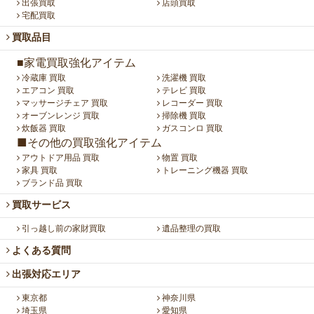
出張買取
店頭買取
宅配買取
買取品目
■家電買取強化アイテム
冷蔵庫 買取
洗濯機 買取
エアコン 買取
テレビ 買取
マッサージチェア 買取
レコーダー 買取
オーブンレンジ 買取
掃除機 買取
炊飯器 買取
ガスコンロ 買取
■その他の買取強化アイテム
アウトドア用品 買取
物置 買取
家具 買取
トレーニング機器 買取
ブランド品 買取
買取サービス
引っ越し前の家財買取
遺品整理の買取
よくある質問
出張対応エリア
東京都
神奈川県
埼玉県
愛知県