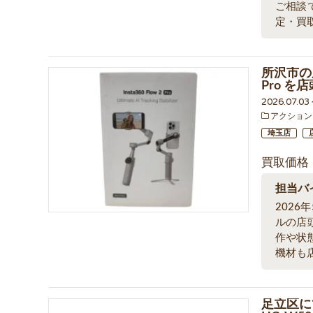
ご相談
定・買取
所沢市の店
Pro 
2026.07.03
アクション
埼玉店
買取価格
担当バ
2026
ルの店
作や状
機材も
足立区に