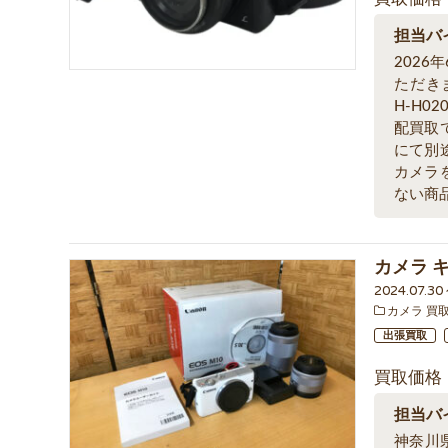
担当バ
202
ただきまし
H-H
配買取
にて別
カメラ
ない商
カメラ 
2024.07.3
カメラ 買
出張買取
買取価格
担当バ
神奈川県