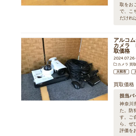
取をお
で、こ
だけれ
アルコム
カメラ 
取価格
2024.07.2
カメラ 買
大和市
買取価格
担当バ
神奈川
た。防
す。ご
ら、ぜ
評価を