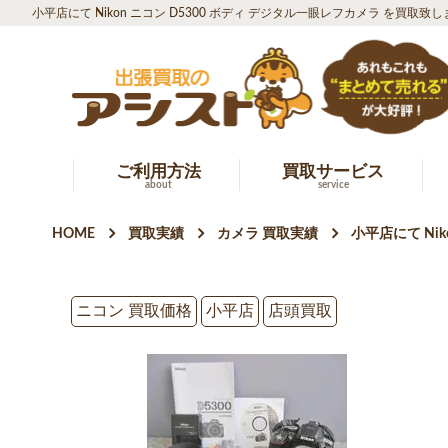
小平店にて Nikon ニコン D5300 ボディ デジタル一眼レフカメラ を買取致
ご利用方法
買取サービス
about
service
HOME
買取実績
カメラ 買取実績
小平店にて Ni
ニコン 買取価格
小平店
店頭買取