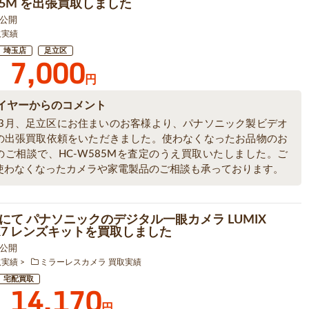
85M を出張買取しました
9 公開
取実績
埼玉店
足立区
7,000
円
イヤーからのコメント
6年3月、足立区にお住まいのお客様より、パナソニック製ビデオ
の出張買取依頼をいただきました。使わなくなったお品物のお
のご相談で、HC-W585Mを査定のうえ買取いたしました。ご
使わなくなったカメラや家電製品のご相談も承っております。
にて パナソニックのデジタル一眼カメラ LUMIX
GX7 レンズキットを買取しました
4 公開
取実績
ミラーレスカメラ 買取実績
宅配買取
14,170
円