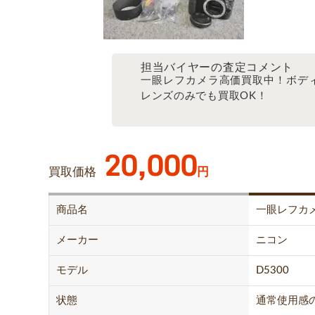
担当バイヤーの査定コメント
一眼レフカメラ高価買取中！ボデ
レンズのみでも買取OK！
20,000
買取価格
円
商品名
一眼レフカ
メーカー
ニコン
モデル
D5300
状態
通常使用感