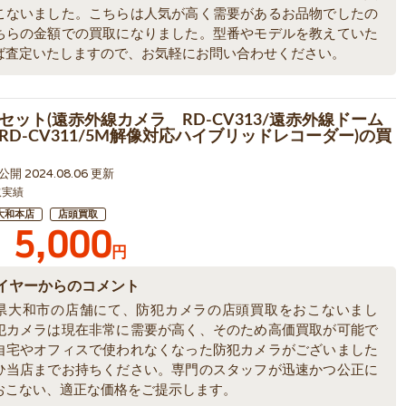
こないました。こちらは人気が高く需要があるお品物でしたの
ちらの金額での買取になりました。型番やモデルを教えていた
ば査定いたしますので、お気軽にお問い合わせください。
セット(遠赤外線カメラ RD-CV313/遠赤外線ドーム
RD-CV311/5M解像対応ハイブリッドレコーダー)の買
6 公開 2024.08.06 更新
取実績
大和本店
店頭買取
5,000
円
イヤーからのコメント
県大和市の店舗にて、防犯カメラの店頭買取をおこないまし
犯カメラは現在非常に需要が高く、そのため高価買取が可能で
自宅やオフィスで使われなくなった防犯カメラがございました
ひ当店までお持ちください。専門のスタッフが迅速かつ公正に
おこない、適正な価格をご提示します。