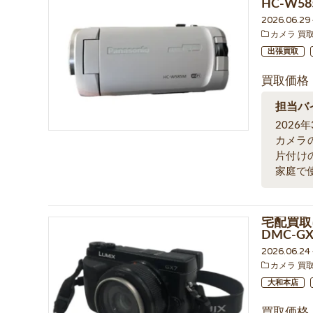
HC-W5
2026.06.2
カメラ 買
出張買取
買取価格
担当バ
202
カメラ
片付け
家庭で
宅配買取
DMC-
2026.06.2
カメラ 買
大和本店
買取価格