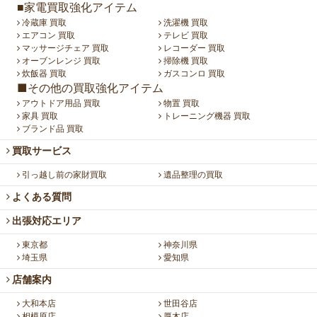
■家電買取強化アイテム
冷蔵庫 買取
洗濯機 買取
エアコン 買取
テレビ 買取
マッサージチェア 買取
レコーダー 買取
オーブンレンジ 買取
掃除機 買取
炊飯器 買取
ガスコンロ 買取
■その他の買取強化アイテム
アウトドア用品 買取
物置 買取
家具 買取
トレーニング機器 買取
ブランド品 買取
買取サービス
引っ越し前の家財買取
遺品整理の買取
よくある質問
出張対応エリア
東京都
神奈川県
埼玉県
愛知県
店舗案内
大和本店
世田谷店
相模原店
厚木店