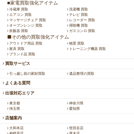
■家電買取強化アイテム
冷蔵庫 買取
洗濯機 買取
エアコン 買取
テレビ 買取
マッサージチェア 買取
レコーダー 買取
オーブンレンジ 買取
掃除機 買取
炊飯器 買取
ガスコンロ 買取
■その他の買取強化アイテム
アウトドア用品 買取
物置 買取
家具 買取
トレーニング機器 買取
ブランド品 買取
買取サービス
引っ越し前の家財買取
遺品整理の買取
よくある質問
出張対応エリア
東京都
神奈川県
埼玉県
愛知県
店舗案内
大和本店
世田谷店
相模原店
厚木店