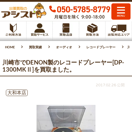
HOME
買取実績
オーディオ
レコードプレーヤー
川
川崎市でDENON製のレコードプレーヤー[DP-
1300MKⅡ]を買取ました。
2017.02.26 公開
大和本店