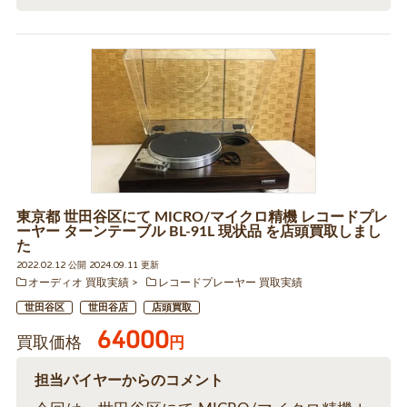
東京都 世田谷区にて MICRO/マイクロ精機 レコードプレ
ーヤー ターンテーブル BL-91L 現状品 を店頭買取しまし
た
2022.02.12 公開 2024.09.11 更新
オーディオ 買取実績
レコードプレーヤー 買取実績
世田谷区
世田谷店
店頭買取
64000
買取価格
円
担当バイヤーからのコメント