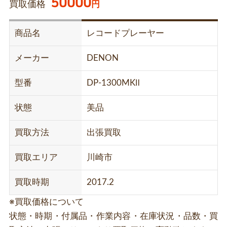
50000
買取価格
円
商品名
レコードプレーヤー
メーカー
DENON
型番
DP-1300MKⅡ
状態
美品
買取方法
出張買取
買取エリア
川崎市
買取時期
2017.2
※買取価格について
状態・時期・付属品・作業内容・在庫状況・品数・買