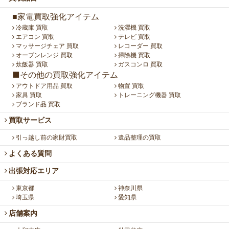
■家電買取強化アイテム
冷蔵庫 買取
洗濯機 買取
エアコン 買取
テレビ 買取
マッサージチェア 買取
レコーダー 買取
オーブンレンジ 買取
掃除機 買取
炊飯器 買取
ガスコンロ 買取
■その他の買取強化アイテム
アウトドア用品 買取
物置 買取
家具 買取
トレーニング機器 買取
ブランド品 買取
買取サービス
引っ越し前の家財買取
遺品整理の買取
よくある質問
出張対応エリア
東京都
神奈川県
埼玉県
愛知県
店舗案内