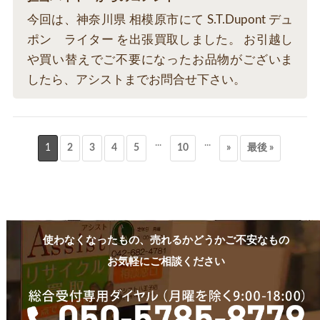
今回は、神奈川県 相模原市にて S.T.Dupont デュ
ポン ライター を出張買取しました。 お引越し
や買い替えでご不要になったお品物がございま
したら、アシストまでお問合せ下さい。
...
...
1
2
3
4
5
10
»
最後 »
使わなくなったもの、売れるかどうかご不安なもの
お気軽にご相談ください