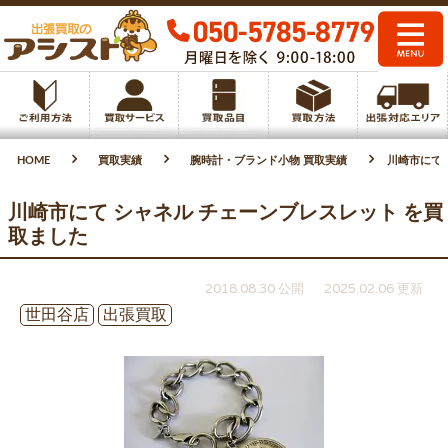
HOME
買取実績
腕時計・ブランド小物 買取実績
川崎市にて 
川崎市にて シャネル チェーンブレスレット を買
取ました
2018.08.30 公開
2025.02.06 更新
世田谷店
出張買取