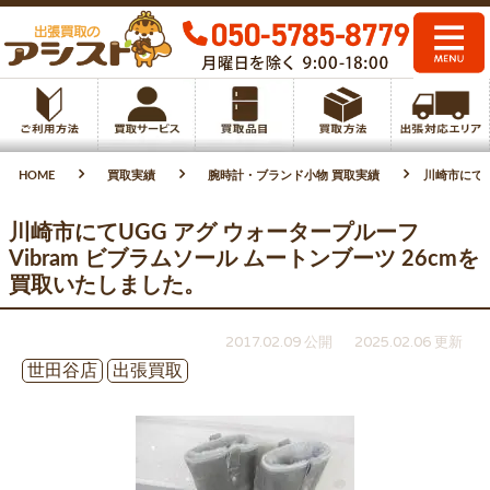
HOME
買取実績
腕時計・ブランド小物 買取実績
川崎市にてU
川崎市にてUGG アグ ウォータープルーフ
Vibram ビブラムソール ムートンブーツ 26cmを
買取いたしました。
2017.02.09 公開
2025.02.06 更新
世田谷店
出張買取