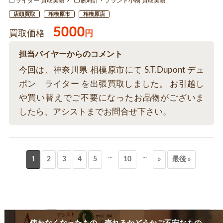
ライター 買取実績
腕時計・ブランド小物 買取実績
店頭買取
相模原市
相模原店
5000
買取価格
円
担当バイヤーからのコメント
今回は、神奈川県 相模原市にて S.T.Dupont デュ
ポン ライター を出張買取しました。 お引越し
や買い替えでご不要になったお品物がございま
したら、アシストまでお問合せ下さい。
...
...
1
2
3
4
5
10
»
最後 »