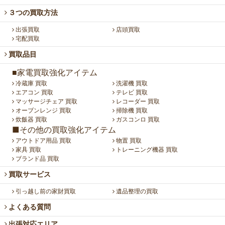
３つの買取方法
出張買取
店頭買取
宅配買取
買取品目
■家電買取強化アイテム
冷蔵庫 買取
洗濯機 買取
エアコン 買取
テレビ 買取
マッサージチェア 買取
レコーダー 買取
オーブンレンジ 買取
掃除機 買取
炊飯器 買取
ガスコンロ 買取
■その他の買取強化アイテム
アウトドア用品 買取
物置 買取
家具 買取
トレーニング機器 買取
ブランド品 買取
買取サービス
引っ越し前の家財買取
遺品整理の買取
よくある質問
出張対応エリア