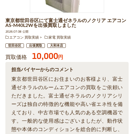
東京都世田谷区にて富士通ゼネラルのノクリア エアコン
AS-M40L2Wを出張買取しました
2026.07.08 公開
エアコン 買取実績
家電 買取実績
世田谷区
出張買取
大和本店
10,000
買取価格
円
担当バイヤーからのコメント
東京都世田谷区にお住まいのお客様より、富士
通ゼネラルのルームエアコンの買取をご依頼い
ただきました。富士通ゼネラルのノクリアシリ
ーズは独自の特徴的な機能や高い省エネ性を備
えており、中古市場でも人気のある空調機器で
す。一般的な使用感はございましたが、動作状
態や本体のコンディションを総合的に判断し、