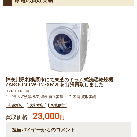
家電の買取実績
神奈川県相模原市にて東芝のドラム式洗濯乾燥機
ZABOON TW-127XM2Lを出張買取しました
2026.08.06 公開
ドラム式洗濯機/洗濯機 買取実績
家電 買取実績
出張買取
大和本店
相模原市
23,000
買取価格
円
担当バイヤーからのコメント