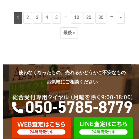
...
...
1
2
3
4
5
10
20
30
»
最後 »
使わなくなったもの、売れるかどうかご不安なもの
お気軽にご相談ください