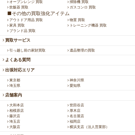
オーブンレンジ 買取
掃除機 買取
炊飯器 買取
ガスコンロ 買取
■その他の買取強化アイテム
アウトドア用品 買取
物置 買取
家具 買取
トレーニング機器 買取
ブランド品 買取
買取サービス
引っ越し前の家財買取
遺品整理の買取
よくある質問
出張対応エリア
東京都
神奈川県
埼玉県
愛知県
店舗案内
大和本店
世田谷店
相模原店
厚木店
藤沢店
名古屋店
埼玉店
福岡店
大阪店
横浜支店（法人営業部）