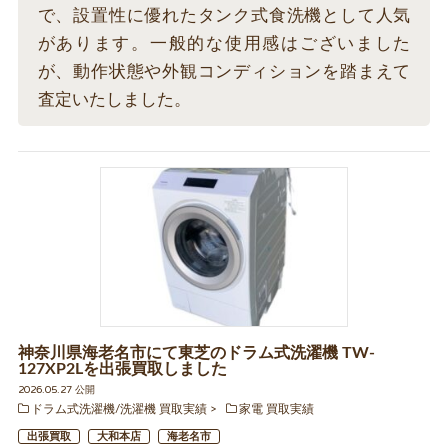
で、設置性に優れたタンク式食洗機として人気
があります。一般的な使用感はございました
が、動作状態や外観コンディションを踏まえて
査定いたしました。
神奈川県海老名市にて東芝のドラム式洗濯機 TW-
127XP2Lを出張買取しました
2026.05.27 公開
ドラム式洗濯機/洗濯機 買取実績
家電 買取実績
出張買取
大和本店
海老名市