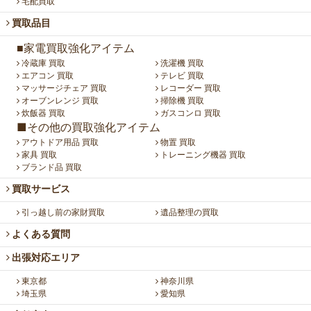
宅配買取
買取品目
■家電買取強化アイテム
冷蔵庫 買取
洗濯機 買取
エアコン 買取
テレビ 買取
マッサージチェア 買取
レコーダー 買取
オーブンレンジ 買取
掃除機 買取
炊飯器 買取
ガスコンロ 買取
■その他の買取強化アイテム
アウトドア用品 買取
物置 買取
家具 買取
トレーニング機器 買取
ブランド品 買取
買取サービス
引っ越し前の家財買取
遺品整理の買取
よくある質問
出張対応エリア
東京都
神奈川県
埼玉県
愛知県