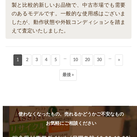
製と比較的新しいお品物で、中古市場でも需要
のあるモデルです。一般的な使用感はございま
したが、動作状態や外観コンディションを踏ま
えて査定いたしました。
...
...
1
2
3
4
5
10
20
30
»
最後 »
使わなくなったもの、売れるかどうかご不安なもの
お気軽にご相談ください