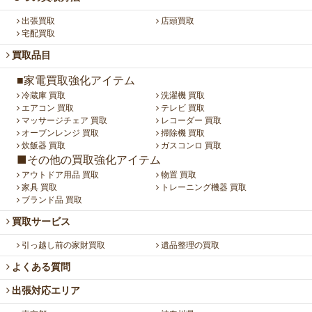
出張買取
店頭買取
宅配買取
買取品目
■家電買取強化アイテム
冷蔵庫 買取
洗濯機 買取
エアコン 買取
テレビ 買取
マッサージチェア 買取
レコーダー 買取
オーブンレンジ 買取
掃除機 買取
炊飯器 買取
ガスコンロ 買取
■その他の買取強化アイテム
アウトドア用品 買取
物置 買取
家具 買取
トレーニング機器 買取
ブランド品 買取
買取サービス
引っ越し前の家財買取
遺品整理の買取
よくある質問
出張対応エリア