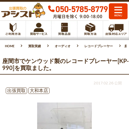
HOME
買取実績
オーディオ
レコードプレーヤー
座
座間市でケンウッド製のレコードプレーヤー[KP-
990]を買取ました。
2017.02.26 公開
出張買取
大和本店