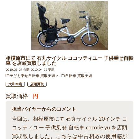
相模原市にて 石丸サイクル ココッティユー 子供乗せ自転
車 を店頭買取しました
2019.03.27 公開 2019.04.22 更新
子ども乗せ自転車 買取実績
自転車 買取実績
大和本店
店頭買取
買取価格
円
担当バイヤーからのコメント
今回は、相模原市にて 石丸サイクル 20インチ コ
コッティユー 子供乗せ 自転車 cocotie yu を店頭
買取致しました。こちらは中古相応の使用感が