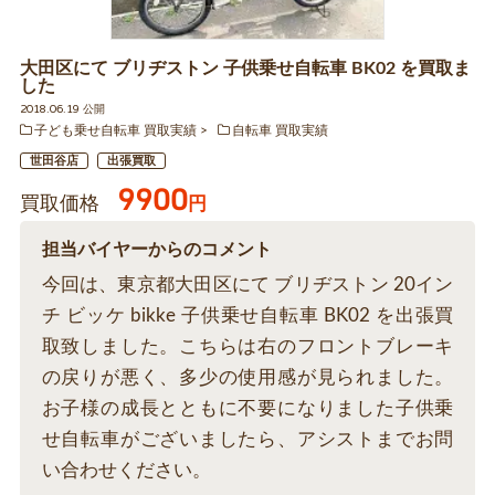
大田区にて ブリヂストン 子供乗せ自転車 BK02 を買取ま
した
2018.06.19 公開
子ども乗せ自転車 買取実績
自転車 買取実績
世田谷店
出張買取
9900
買取価格
円
担当バイヤーからのコメント
今回は、東京都大田区にて ブリヂストン 20イン
チ ビッケ bikke 子供乗せ自転車 BK02 を出張買
取致しました。こちらは右のフロントブレーキ
の戻りが悪く、多少の使用感が見られました。
お子様の成長とともに不要になりました子供乗
せ自転車がございましたら、アシストまでお問
い合わせください。