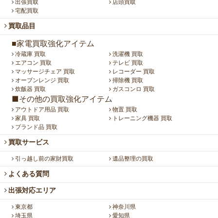
出張買取
店頭買取
宅配買取
買取品目
■家電買取強化アイテム
冷蔵庫 買取
洗濯機 買取
エアコン 買取
テレビ 買取
マッサージチェア 買取
レコーダー 買取
オーブンレンジ 買取
掃除機 買取
炊飯器 買取
ガスコンロ 買取
■その他の買取強化アイテム
アウトドア用品 買取
物置 買取
家具 買取
トレーニング機器 買取
ブランド品 買取
買取サービス
引っ越し前の家財買取
遺品整理の買取
よくある質問
出張対応エリア
東京都
神奈川県
埼玉県
愛知県