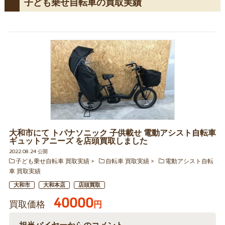
子ども乗せ自転車の買取実績
大和市にて トパナソニック 子供載せ 電動アシスト自転車
ギュットアニーズ を店頭買取しました
2022.08.24 公開
子ども乗せ自転車 買取実績
自転車 買取実績
電動アシスト自転
車 買取実績
大和市
大和本店
店頭買取
40000
買取価格
円