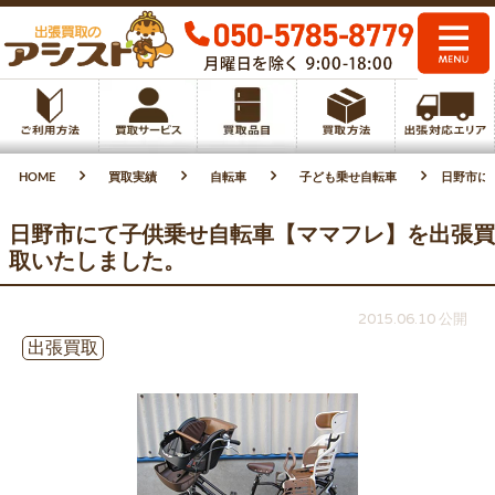
HOME
買取実績
自転車
子ども乗せ自転車
日野市に
日野市にて子供乗せ自転車【ママフレ】を出張買
取いたしました。
2015.06.10 公開
出張買取