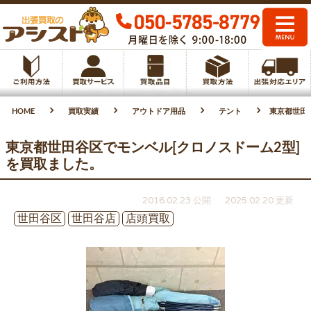
HOME
買取実績
アウトドア用品
テント
東京都世田
東京都世田谷区でモンベル[クロノスドーム2型]
を買取ました。
2016.02.23 公開
2025.02.20 更新
世田谷区
世田谷店
店頭買取