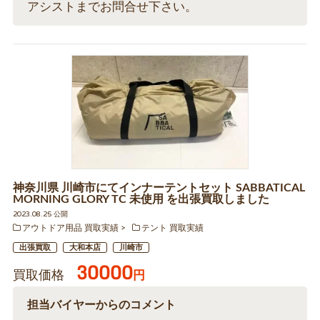
アシストまでお問合せ下さい。
神奈川県 川崎市にてインナーテントセット SABBATICAL
MORNING GLORY TC 未使用 を出張買取しました
2023.08.25 公開
アウトドア用品 買取実績
テント 買取実績
出張買取
大和本店
川崎市
30000
買取価格
円
担当バイヤーからのコメント