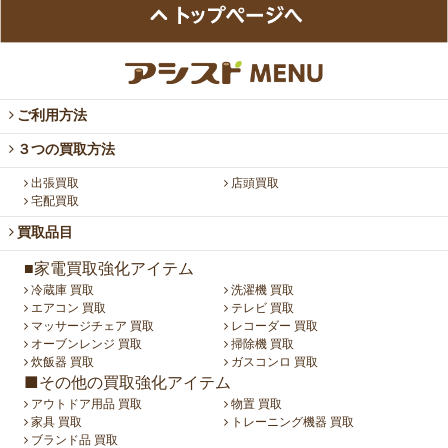
ご利用方法
３つの買取方法
出張買取
店頭買取
宅配買取
買取品目
■家電買取強化アイテム
冷蔵庫 買取
洗濯機 買取
エアコン 買取
テレビ 買取
マッサージチェア 買取
レコーダー 買取
オーブンレンジ 買取
掃除機 買取
炊飯器 買取
ガスコンロ 買取
■その他の買取強化アイテム
アウトドア用品 買取
物置 買取
家具 買取
トレーニング機器 買取
ブランド品 買取