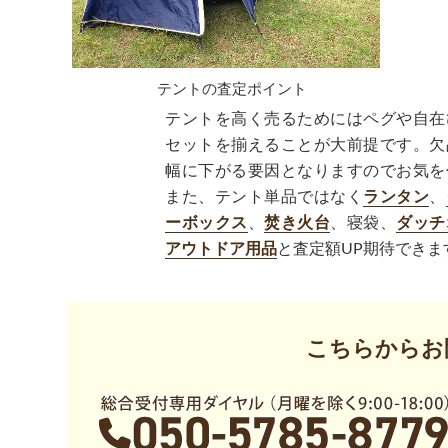
テントの査定ポイント
テントを高く売るためにはペグや自在
セットを揃えることが大前提です。欠
幅に下がる要因となりますのでお気を
また、テント単品ではなく
ランタン
、
ーボックス
、
焚き火台
、寝袋、
ダッチ
アウトドア用品
と査定額UP期待できま
こちらからお