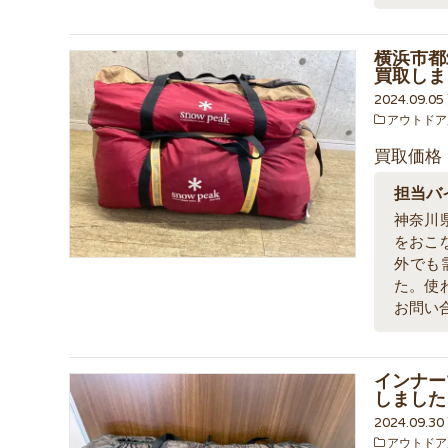
横浜市都
買取しま
2024.09.0
アウトドア
買取価格
担当バ
神奈川
をおこ
外でも
た。使
お問い
インナー
しました
2024.09.3
アウトドア