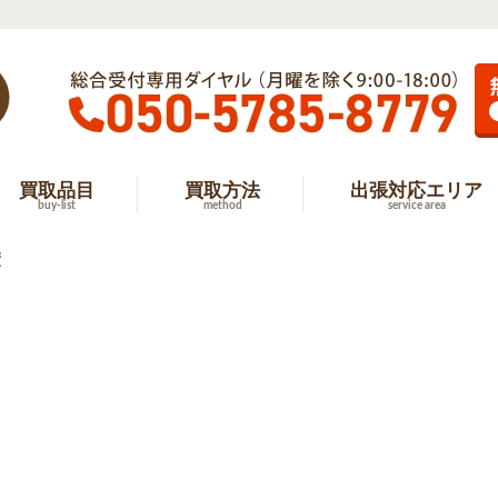
買取品目
買取方法
出張対応エリア
buy-list
method
service area
績