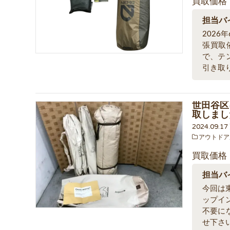
買取価格
担当バ
202
張買取
で、テ
引き取
世田谷区
取しまし
2024.09.1
アウトドア
買取価格
担当バ
今回は東
ップイ
不要に
せ下さ