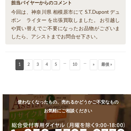
担当バイヤーからのコメント
今回は、神奈川県 相模原市にて S.T.Dupont デュ
ポン ライター を出張買取しました。 お引越し
や買い替えでご不要になったお品物がございま
したら、アシストまでお問合せ下さい。
...
...
1
2
3
4
5
10
»
最後 »
使わなくなったもの、売れるかどうかご不安なもの
お気軽にご相談ください