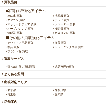
買取品目
■家電買取強化アイテム
冷蔵庫 買取
洗濯機 買取
エアコン 買取
テレビ 買取
マッサージチェア 買取
レコーダー 買取
オーブンレンジ 買取
掃除機 買取
炊飯器 買取
ガスコンロ 買取
■その他の買取強化アイテム
アウトドア用品 買取
物置 買取
家具 買取
トレーニング機器 買取
ブランド品 買取
買取サービス
引っ越し前の家財買取
遺品整理の買取
よくある質問
出張対応エリア
東京都
神奈川県
埼玉県
愛知県
店舗案内