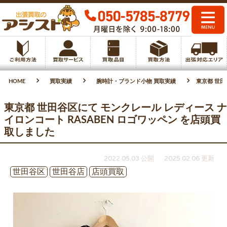
HOME
買取実績
腕時計・ブランド小物 買取実績
東京都 世田
東京都 世田谷区にて モンクレール レディース ナ
イロンコート RASABEN ロゴワッペン を店頭買
取しました
2022.05.03 公開
2025.02.06 更新
世田谷区
世田谷店
店頭買取