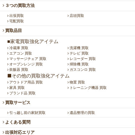
３つの買取方法
出張買取
店頭買取
宅配買取
買取品目
■家電買取強化アイテム
冷蔵庫 買取
洗濯機 買取
エアコン 買取
テレビ 買取
マッサージチェア 買取
レコーダー 買取
オーブンレンジ 買取
掃除機 買取
炊飯器 買取
ガスコンロ 買取
■その他の買取強化アイテム
アウトドア用品 買取
物置 買取
家具 買取
トレーニング機器 買取
ブランド品 買取
買取サービス
引っ越し前の家財買取
遺品整理の買取
よくある質問
出張対応エリア