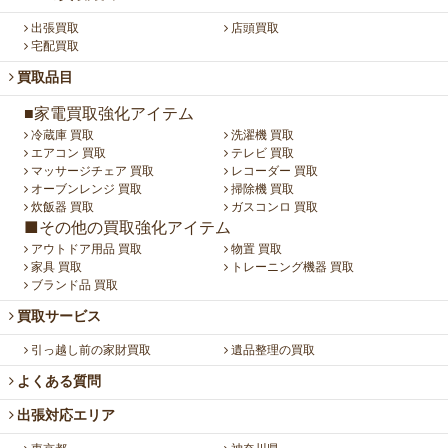
出張買取
店頭買取
宅配買取
買取品目
■家電買取強化アイテム
冷蔵庫 買取
洗濯機 買取
エアコン 買取
テレビ 買取
マッサージチェア 買取
レコーダー 買取
オーブンレンジ 買取
掃除機 買取
炊飯器 買取
ガスコンロ 買取
■その他の買取強化アイテム
アウトドア用品 買取
物置 買取
家具 買取
トレーニング機器 買取
ブランド品 買取
買取サービス
引っ越し前の家財買取
遺品整理の買取
よくある質問
出張対応エリア