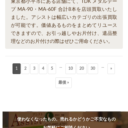
東京都小平市にある店舗にて、TDK メタルテー
プ MA-90・MA-60F 合計8本を店頭買取いたし
ました。アシストは幅広いカテゴリの出張買取
が可能です。価値あるものをまとめてリユース
できますので、お引っ越しやお片付け、遺品整
理などのお片付けの際はぜひご用命ください。
...
...
1
2
3
4
5
10
20
30
»
最後 »
使わなくなったもの、売れるかどうかご不安なもの
お気軽にご相談ください