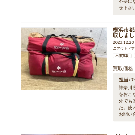
不要に
せ下さ
横浜市都
取しまし
2023.12.2
アウトドア
出張買取
買取価格
担当バ
神奈川
をおこ
外でも
た。使
お問い