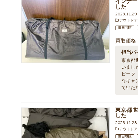
インナー
した
2023.11.2
アウトドア
世田谷区
買取価格
担当バ
東京都
いまし
ピーク（
なキャ
ていた
東京都 
した
2023.11.2
アウトドア
世田谷区