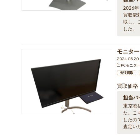
担当バ
2026
買取依
取し、
した。
モニター 
2024.06.2
PCモニタ
出張買取
買取価格
担当バ
東京都練
た。こ
したの
査定い