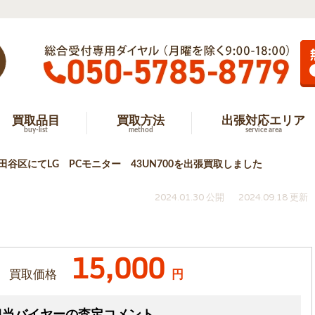
買取品目
買取方法
出張対応エリア
buy-list
method
service area
田谷区にてLG PCモニター 43UN700を出張買取しました
2024.01.30 公開
2024.09.18 更新
15,000
買取価格
円