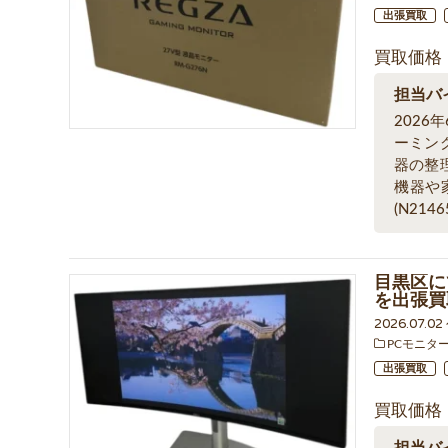
出張買取
買取価格
担当バ
2026
ーミン
器の整
機器や
(N2146
目黒区にて
を出張買
2026.07.02
PCモニタ
出張買取
買取価格