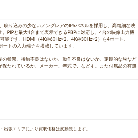
ーは、映り込みの少ないノングレアのIPSパネルを採用し、高精細な映
。PIPと最大4台まで表示できるPBPに対応し、4台の映像出力機
です。HDMI（4K@60Hz×2、4K@30Hz×2）を4ポート、
ortの計6ポートの入力端子を搭載しています。
晶の状態、接触不良はないか、動作不良はないか、定期的な埃など
が保たれているか、メーカー、年式で、などす。また付属品の有無
・出張エリアにより買取価格は変動致します。