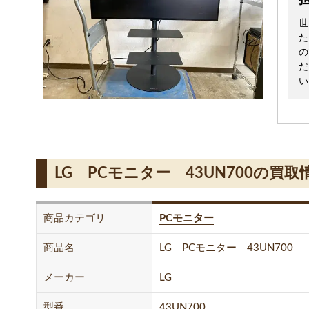
世
た
の
だ
い
LG PCモニター 43UN700の買取
商品カテゴリ
PCモニター
商品名
LG PCモニター 43UN700
メーカー
LG
型番
43UN700