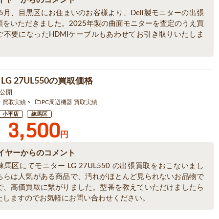
イヤーからのコメント
年5月、目黒区にお住まいのお客様より、Dell製モニターの出張
頼をいただきました。2025年製の曲面モニターを査定のうえ買
ご不要になったHDMIケーブルもあわせてお引き取りいたしま
LG 27UL550の買取価格
0 公開
ー 買取実績
PC周辺機器 買取実績
小平店
練馬区
3,500
円
イヤーからのコメント
馬区にてモニター LG 27UL550 の出張買取をおこないまし
ちらは人気がある商品で、汚れがほとんど見られないお品物で
で、高価買取に繋がりました。型番を教えていただけましたら
たしますのでお気軽にお問い合わせください。