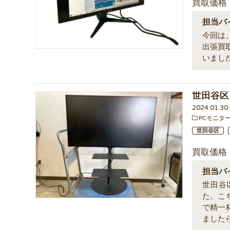
買取価格
担当バ
今回は、
出張買
いまし
世田谷区
2024.01.3
PCモニタ
世田谷区
買取価格
担当バ
世田谷区
た。こ
で精一
ました