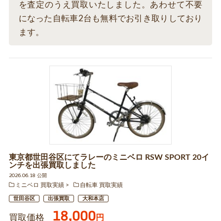
を査定のうえ買取いたしました。あわせて不要
になった自転車2台も無料でお引き取りしており
ます。
東京都世田谷区にてラレーのミニベロ RSW SPORT 20イ
ンチを出張買取しました
2026.06.18 公開
ミニベロ 買取実績
自転車 買取実績
世田谷区
出張買取
大和本店
18,000
買取価格
円