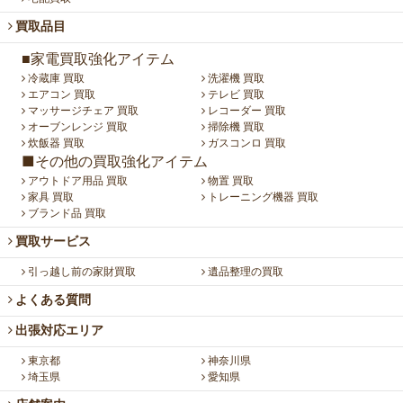
買取品目
■家電買取強化アイテム
冷蔵庫 買取
洗濯機 買取
エアコン 買取
テレビ 買取
マッサージチェア 買取
レコーダー 買取
オーブンレンジ 買取
掃除機 買取
炊飯器 買取
ガスコンロ 買取
■その他の買取強化アイテム
アウトドア用品 買取
物置 買取
家具 買取
トレーニング機器 買取
ブランド品 買取
買取サービス
引っ越し前の家財買取
遺品整理の買取
よくある質問
出張対応エリア
東京都
神奈川県
埼玉県
愛知県