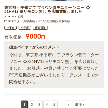
東京都 小平市にて ブラウン管モニター ソニー KX-
21HV1S ※リモコン無し を店頭買取しました
2023.09.27 公開
PCモニター 買取実績
PC周辺機器 買取実績
小平市
小平店
店頭買取
9000
買取価格
円
担当バイヤーからのコメント
今回は、東京都 小平市にて ブラウン管モニター
ソニー KX-21HV1S ※リモコン無し を店頭買取し
ました。 お引越しや買い替えでご不要になった
PC周辺機器がございましたら、アシストまでお
問合せ下さい。
...
1
2
3
4
5
»
最後 »