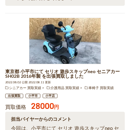
東京都 小平市にて セリオ 遊歩スキップneo セニアカー
SH02B 2016年製 を出張買取しました
2022.06.02 公開 2022.08.11 更新
シニアカー 買取実績
介護用品 買取実績
車椅子 買取実績
出張買取
小平市
小平店
28000
買取価格
円
担当バイヤーからのコメント
今回は、小平市にて セリオ 遊歩スキップneo セ