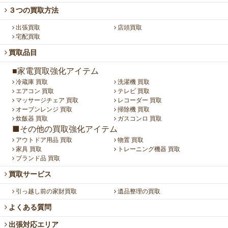
３つの買取方法
出張買取
店頭買取
宅配買取
買取品目
■家電買取強化アイテム
冷蔵庫 買取
洗濯機 買取
エアコン 買取
テレビ 買取
マッサージチェア 買取
レコーダー 買取
オーブンレンジ 買取
掃除機 買取
炊飯器 買取
ガスコンロ 買取
■その他の買取強化アイテム
アウトドア用品 買取
物置 買取
家具 買取
トレーニング機器 買取
ブランド品 買取
買取サービス
引っ越し前の家財買取
遺品整理の買取
よくある質問
出張対応エリア