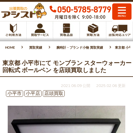
HOME
買取実績
腕時計・ブランド小物 買取実績
東京都 小平
東京都 小平市にて モンブラン スターウォーカー
回転式 ボールペン を店頭買取しました
2021.06.09 公開
2025.02.06 更新
小平市
小平店
店頭買取