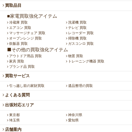
買取品目
■家電買取強化アイテム
冷蔵庫 買取
洗濯機 買取
エアコン 買取
テレビ 買取
マッサージチェア 買取
レコーダー 買取
オーブンレンジ 買取
掃除機 買取
炊飯器 買取
ガスコンロ 買取
■その他の買取強化アイテム
アウトドア用品 買取
物置 買取
家具 買取
トレーニング機器 買取
ブランド品 買取
買取サービス
引っ越し前の家財買取
遺品整理の買取
よくある質問
出張対応エリア
東京都
神奈川県
埼玉県
愛知県
店舗案内