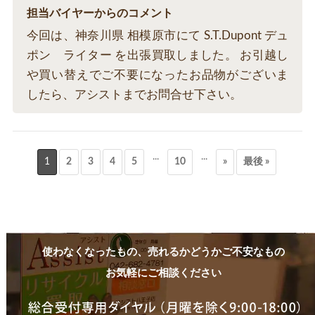
担当バイヤーからのコメント
今回は、神奈川県 相模原市にて S.T.Dupont デュ
ポン ライター を出張買取しました。 お引越し
や買い替えでご不要になったお品物がございま
したら、アシストまでお問合せ下さい。
...
...
1
2
3
4
5
10
»
最後 »
使わなくなったもの、売れるかどうかご不安なもの
お気軽にご相談ください