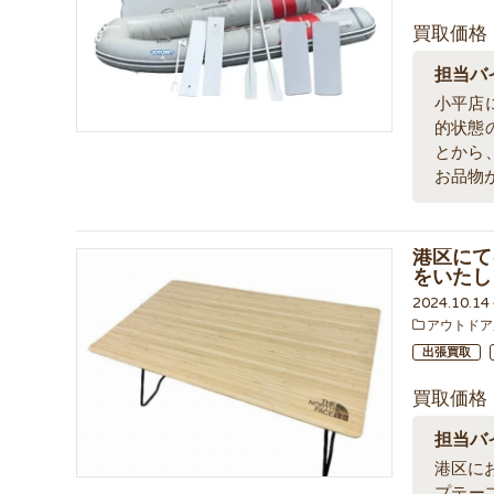
買取価格
担当バ
小平店に
的状態
とから
お品物
港区にて
をいたし
2024.10.1
アウトドア
出張買取
買取価格
担当バ
港区に
プテー