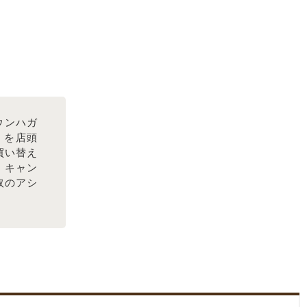
ウンハガ
ラフ を店頭
買い替え
・キャン
取のアシ