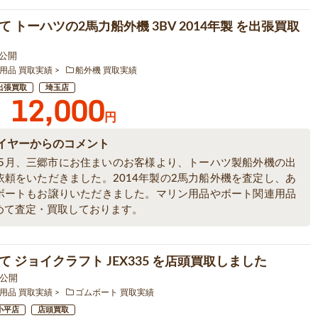
 トーハツの2馬力船外機 3BV 2014年製 を出張買取
7 公開
用品 買取実績
船外機 買取実績
出張買取
埼玉店
12,000
円
イヤーからのコメント
6年5月、三郷市にお住まいのお客様より、トーハツ製船外機の出
依頼をいただきました。2014年製の2馬力船外機を査定し、あ
ボートもお譲りいただきました。マリン用品やボート関連用品
めて査定・買取しております。
て ジョイクラフト JEX335 を店頭買取しました
5 公開
用品 買取実績
ゴムボート 買取実績
小平店
店頭買取