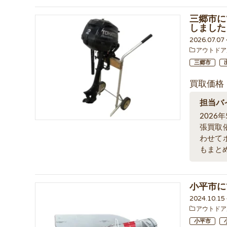
三郷市にて
しました
2026.07.0
アウトドア
三郷市
買取価格
担当バ
202
張買取
わせて
もまと
小平市に
2024.10.1
アウトドア
小平市