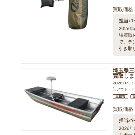
買取価格
担当バ
202
張買取
で、テ
引き取
埼玉県三郷
買取しま
2026.07.1
アウトドア
三郷市
買取価格
担当バ
202