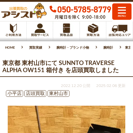
HOME
買取実績
腕時計・ブランド小物
腕時計
東京都
東京都 東村山市にて SUNNTO TRAVERSE
ALPHA OW151 箱付き を店頭買取しました
2022.12.20 公開
2025.02.06 更新
小平店
店頭買取
東村山市