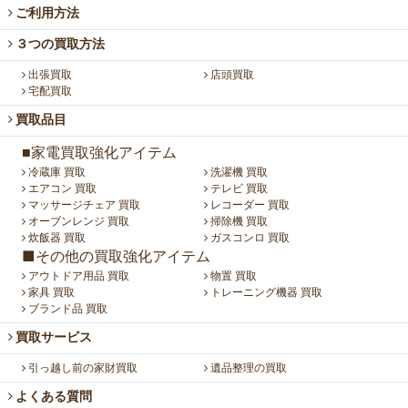
ご利用方法
３つの買取方法
出張買取
店頭買取
宅配買取
買取品目
■家電買取強化アイテム
冷蔵庫 買取
洗濯機 買取
エアコン 買取
テレビ 買取
マッサージチェア 買取
レコーダー 買取
オーブンレンジ 買取
掃除機 買取
炊飯器 買取
ガスコンロ 買取
■その他の買取強化アイテム
アウトドア用品 買取
物置 買取
家具 買取
トレーニング機器 買取
ブランド品 買取
買取サービス
引っ越し前の家財買取
遺品整理の買取
よくある質問