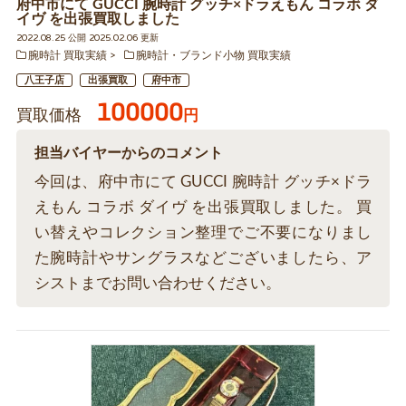
府中市にて GUCCI 腕時計 グッチ×ドラえもん コラボ ダ
イヴ を出張買取しました
2022.08.25 公開 2025.02.06 更新
腕時計 買取実績
腕時計・ブランド小物 買取実績
八王子店
出張買取
府中市
100000
買取価格
円
担当バイヤーからのコメント
今回は、府中市にて GUCCI 腕時計 グッチ×ドラ
えもん コラボ ダイヴ を出張買取しました。 買
い替えやコレクション整理でご不要になりまし
た腕時計やサングラスなどございましたら、ア
シストまでお問い合わせください。