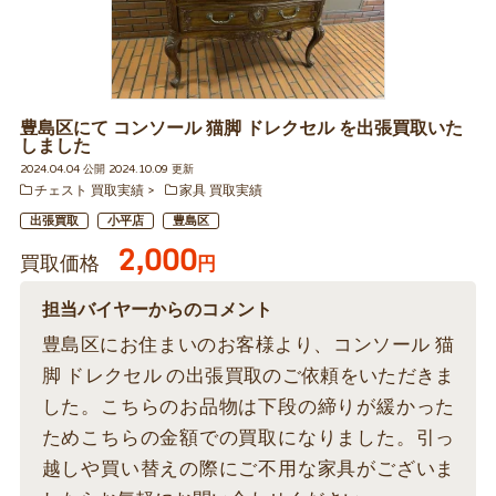
豊島区にて コンソール 猫脚 ドレクセル を出張買取いた
しました
2024.04.04 公開 2024.10.09 更新
チェスト 買取実績
家具 買取実績
出張買取
小平店
豊島区
2,000
買取価格
円
担当バイヤーからのコメント
豊島区にお住まいのお客様より、コンソール 猫
脚 ドレクセル の出張買取のご依頼をいただきま
した。こちらのお品物は下段の締りが緩かった
ためこちらの金額での買取になりました。引っ
越しや買い替えの際にご不用な家具がございま