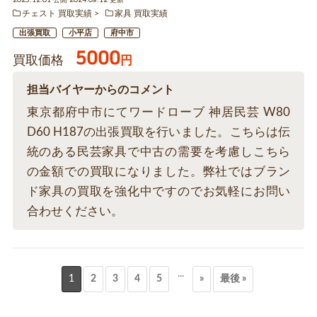
2023.12.01 公開 2024.09.12 更新
チェスト 買取実績
家具 買取実績
出張買取
小平店
府中市
5000
買取価格
円
担当バイヤーからのコメント
東京都府中市にてワードローブ 神居民芸 W80
D60 H187の出張買取を行いました。こちらは伝
統のある民芸家具で中古の需要を考慮しこちら
の金額での買取になりました。弊社ではブラン
ド家具の買取を強化中ですのでお気軽にお問い
合わせください。
...
1
2
3
4
5
»
最後 »