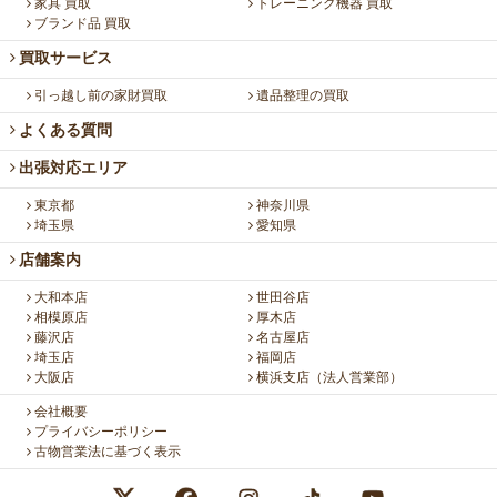
家具 買取
トレーニング機器 買取
ブランド品 買取
買取サービス
引っ越し前の家財買取
遺品整理の買取
よくある質問
出張対応エリア
東京都
神奈川県
埼玉県
愛知県
店舗案内
大和本店
世田谷店
相模原店
厚木店
藤沢店
名古屋店
埼玉店
福岡店
大阪店
横浜支店（法人営業部）
会社概要
プライバシーポリシー
古物営業法に基づく表示