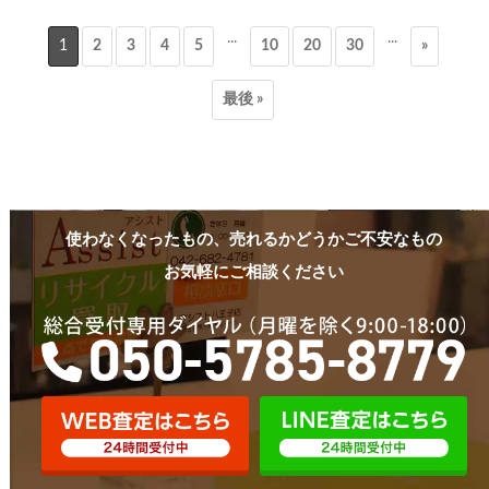
...
...
1
2
3
4
5
10
20
30
»
最後 »
使わなくなったもの、売れるかどうかご不安なもの
お気軽にご相談ください