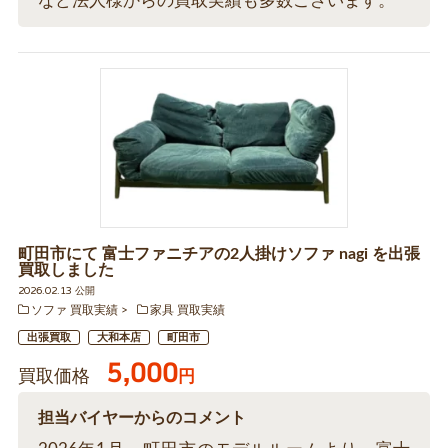
など法人様からの買取実績も多数ございます。
町田市にて 富士ファニチアの2人掛けソファ nagi を出張
買取しました
2026.02.13 公開
ソファ 買取実績
家具 買取実績
出張買取
大和本店
町田市
5,000
買取価格
円
担当バイヤーからのコメント