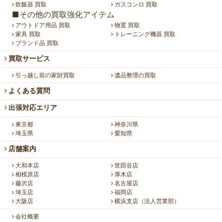
炊飯器 買取
ガスコンロ 買取
■その他の買取強化アイテム
アウトドア用品 買取
物置 買取
家具 買取
トレーニング機器 買取
ブランド品 買取
買取サービス
引っ越し前の家財買取
遺品整理の買取
よくある質問
出張対応エリア
東京都
神奈川県
埼玉県
愛知県
店舗案内
大和本店
世田谷店
相模原店
厚木店
藤沢店
名古屋店
埼玉店
福岡店
大阪店
横浜支店（法人営業部）
会社概要