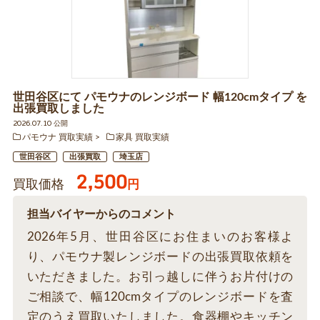
世田谷区にて パモウナのレンジボード 幅120cmタイプ を
出張買取しました
2026.07.10 公開
パモウナ 買取実績
家具 買取実績
世田谷区
出張買取
埼玉店
2,500
買取価格
円
担当バイヤーからのコメント
2026年5月、世田谷区にお住まいのお客様よ
り、パモウナ製レンジボードの出張買取依頼を
いただきました。お引っ越しに伴うお片付けの
ご相談で、幅120cmタイプのレンジボードを査
定のうえ買取いたしました。食器棚やキッチン