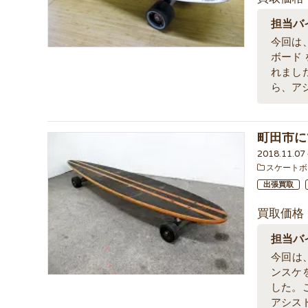
担当バ
今回は、
ボード
れまし
ら、ア
町田市に
2018.11.0
スケートボ
出張買取
買取価格
担当バ
今回は、
ンスケ
した。
アシス