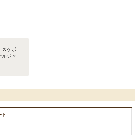
！スケボ
ールジャ
ード