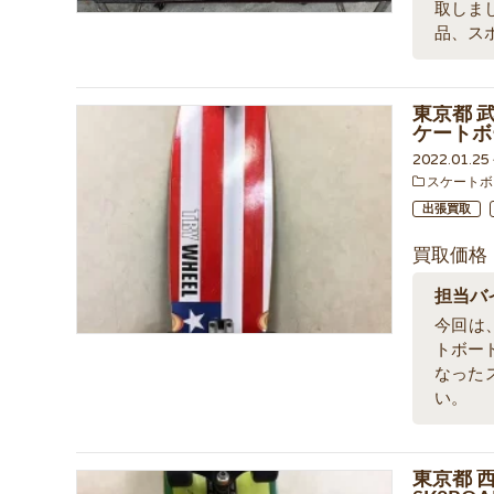
取しま
品、ス
東京都 武
ケートボ
2022.01.2
スケートボ
出張買取
買取価格
担当バ
今回は、
トボー
なった
い。
東京都 