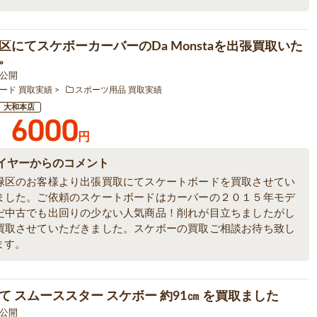
区にてスケボーカーバーのDa Monstaを出張買取いた
。
9 公開
ード 買取実績
スポーツ用品 買取実績
大和本店
6000
円
イヤーからのコメント
緑区のお客様より出張買取にてスケートボードを買取させてい
ました。ご依頼のスケートボードはカーバーの２０１５年モデ
だ中古でも出回りの少ない人気商品！削れが目立ちましたがし
買取させていただきました。スケボーの買取ご相談お待ち致し
ます。
て スムーススター スケボー 約91㎝ を買取ました
8 公開