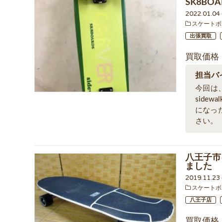
SK8BOA
2022.01.0
スケートボ
出張買取
買取価格
担当バ
今回は、
side
になっ
さい。
八王子市に
ました
2019.11.2
スケートボ
八王子店
買取価格