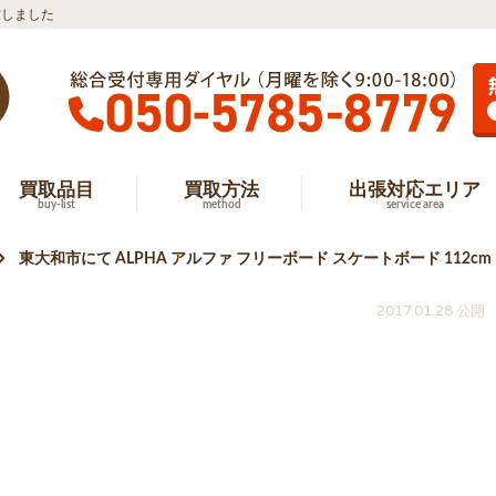
致しました
買取品目
買取方法
出張対応エリア
buy-list
method
service area
東大和市にて ALPHA アルファ フリーボード スケートボード 112c
2017.01.28 公開