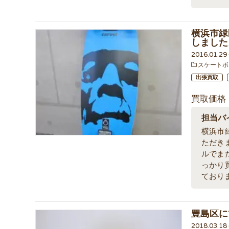
横浜市緑
しました
2016.01.2
スケートボ
出張買取
買取価格
担当バ
横浜市
ただき
ルでま
っかり
ており
豊島区に
2018.03.1