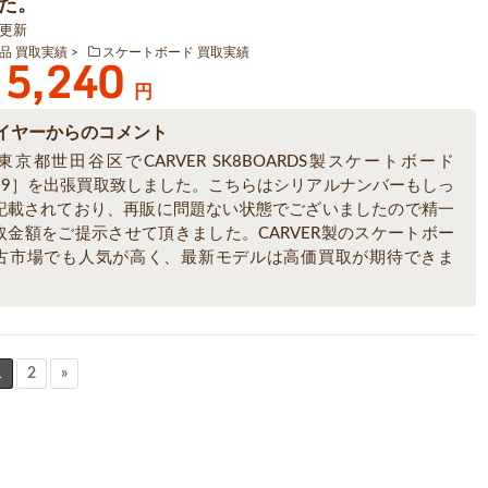
た。
1 更新
品 買取実績
スケートボード 買取実績
5,240
円
イヤーからのコメント
京都世田谷区でCARVER SK8BOARDS製スケートボード
SH29］を出張買取致しました。こちらはシリアルナンバーもしっ
記載されており、再販に問題ない状態でございましたので精一
取金額をご提示させて頂きました。CARVER製のスケートボー
古市場でも人気が高く、最新モデルは高価買取が期待できま
1
2
»