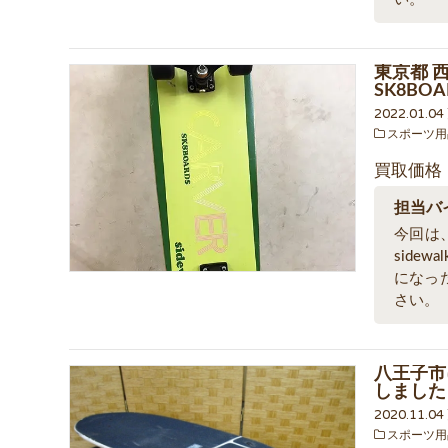
東京都 
SK8BOA
2022.01.0
スポーツ用
買取価格
担当バ
今回は、
side
になっ
さい。
八王子市に
しました
2020.11.0
スポーツ用