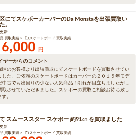
区にてスケボーカーバーのDa Monstaを出張買取い
た。
9 更新
品 買取実績
スケートボード 買取実績
6,000
円
イヤーからのコメント
緑区のお客様より出張買取にてスケートボードを買取させてい
ました。ご依頼のスケートボードはカーバーの２０１５年モデ
だ中古でも出回りの少ない人気商品！削れが目立ちましたがし
買取させていただきました。スケボーの買取ご相談お待ち致し
ます。
て スムーススター スケボー 約91㎝ を買取ました
8 更新
品 買取実績
スケートボード 買取実績