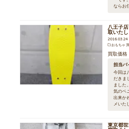
ならお
八王子店
取いたし
2016.03.2
おもちゃ 
買取価格
担当バ
今回は
だきま
ました
気のペ
出来か
メいた
東京都世