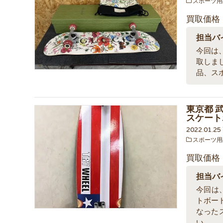
スポーツ用
買取価格
担当バ
今回は、
取しま
品、ス
東京都 武
スケート
2022.01.2
スポーツ用
買取価格
担当バ
今回は、
トボー
なった
い。