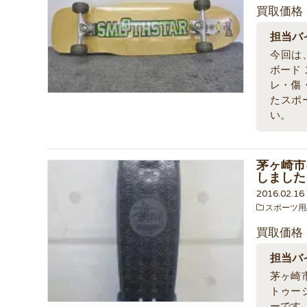
買取価格
担当バ
今回は、
ボード
レ・傷
たスポ
い。
茅ヶ崎市
しました
2016.02.1
スポーツ用
買取価格
担当バ
茅ヶ崎
トゥー
ーです