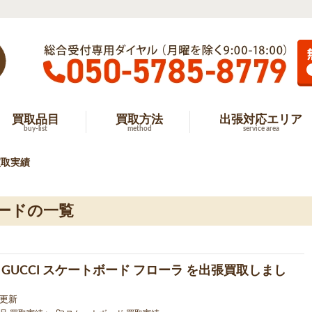
買取品目
買取方法
出張対応エリア
buy-list
method
service area
買取実績
ードの一覧
 GUCCI スケートボード フローラ を出張買取しまし
9 更新