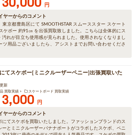
30,000
円
イヤーからのコメント
東京都豊島区にて SMOOTHSTAR スムーススター スケート
 スケボー 約91㎝ を出張買取致しました。こちらは全体的にス
・汚れが目立ち使用感が見られました。使用されなくなりまし
ーツ用品ございましたら、アシストまでお問い合わせくださ
にてスケボー[ミニクルーザーペニー]出張買取いた
6 更新
品 買取実績
スケートボード 買取実績
3,000
円
イヤーからのコメント
市にてスケボを買取いたしました。ファッションブランドのス
シーとミニクルーザーバナナボートがコラボしたスケボ、ペニ
。2013年に発売のモデルで現在も人気商品です。スケボの買取