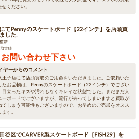
任せください。
にてPennyのスケートボード【22インチ】を店頭買
ました。
4 更新
買取実績
お問い合わせ下さい
イヤーからのコメント
八王子店にて店頭買取のご用命をいただきました。ご依頼いた
したお品物は、Pennyのスケートボード（22インチ）でござい
。目立ったキズや汚れもなくキレイな状態でした。まだまだ人
ニーボードでございますが、流行が去ってしまいますと買取が
ねてしまう可能性もございますので、お早めのご売却をオスス
します。
田谷区でCARVER製スケートボード［FISH29］を