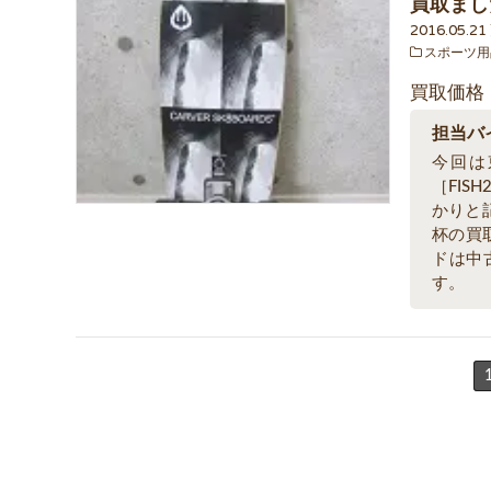
買取まし
2016.05.2
スポーツ用
買取価格
担当バ
今回は東
［FI
かりと
杯の買
ドは中
す。