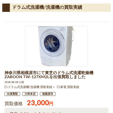
ドラム式洗濯機/洗濯機の買取実績
神奈川県相模原市にて東芝のドラム式洗濯乾燥機
ZABOON TW-127XM2Lを出張買取しました
2026.08.06 公開
ドラム式洗濯機/洗濯機 買取実績
家電 買取実績
出張買取
大和本店
相模原市
23,000
買取価格
円