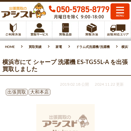
HOME
買取実績
家電
ドラム式洗濯機/洗濯機
横浜市
横浜市にて シャープ 洗濯機 ES-TG55L-A を出張
買取しました
2019.02.18 公開
2024.11.22 更新
出張買取
大和本店