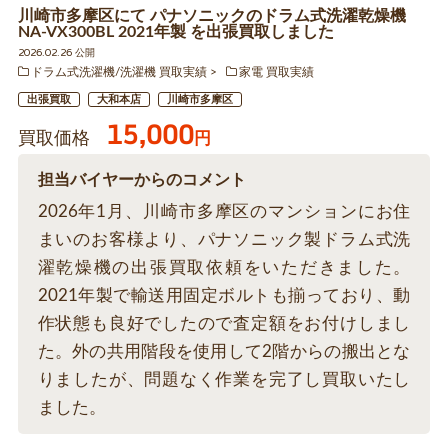
川崎市多摩区にて パナソニックのドラム式洗濯乾燥機
NA-VX300BL 2021年製 を出張買取しました
2026.02.26 公開
ドラム式洗濯機/洗濯機 買取実績
家電 買取実績
出張買取
大和本店
川崎市多摩区
15,000
買取価格
円
担当バイヤーからのコメント
2026年1月、川崎市多摩区のマンションにお住
まいのお客様より、パナソニック製ドラム式洗
濯乾燥機の出張買取依頼をいただきました。
2021年製で輸送用固定ボルトも揃っており、動
作状態も良好でしたので査定額をお付けしまし
た。外の共用階段を使用して2階からの搬出とな
りましたが、問題なく作業を完了し買取いたし
ました。