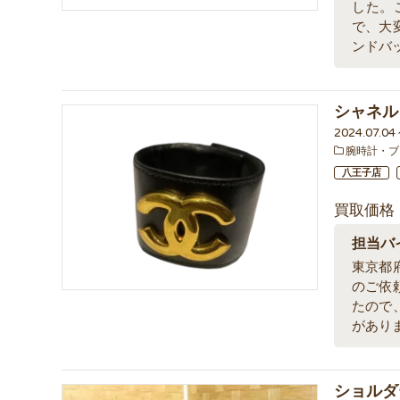
した。
で、大
ンドバ
シャネル
2024.07.0
腕時計・ブ
八王子店
買取価格
担当バ
東京都
のご依
たので
があり
ショルダー