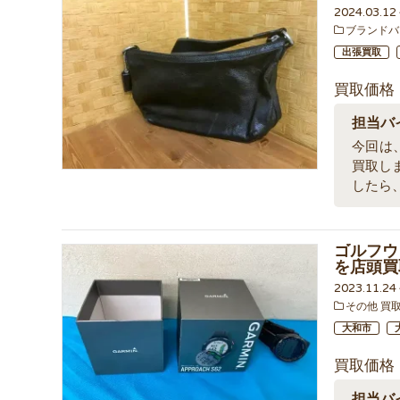
2024.03.1
ブランドバ
出張買取
買取価格
担当バ
今回は、
買取し
したら
ゴルフウォ
を店頭買
2023.11.2
その他 買
大和市
買取価格
担当バ