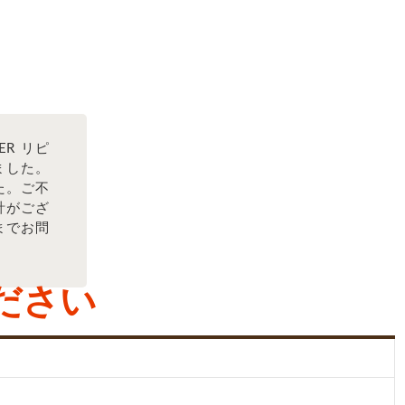
ER リピ
ました。
た。ご不
計がござ
までお問
ださい