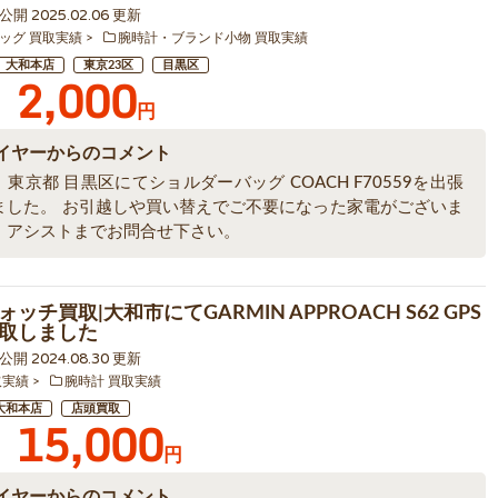
2 公開 2025.02.06 更新
ッグ 買取実績
腕時計・ブランド小物 買取実績
大和本店
東京23区
目黒区
2,000
円
イヤーからのコメント
東京都 目黒区にてショルダーバッグ COACH F70559を出張
ました。 お引越しや買い替えでご不要になった家電がございま
、アシストまでお問合せ下さい。
ッチ買取|大和市にてGARMIN APPROACH S62 GPS
取しました
4 公開 2024.08.30 更新
取実績
腕時計 買取実績
大和本店
店頭買取
15,000
円
イヤーからのコメント