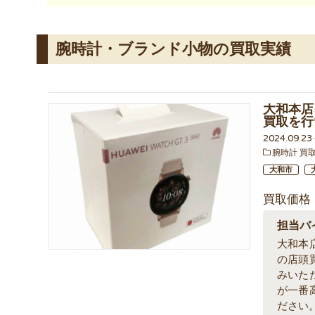
腕時計・ブランド小物の買取実績
大和本店に
買取を行
2024.09.2
腕時計 買
大和市
買取価格
担当バ
大和本
の店頭
みいた
が一番
ださい