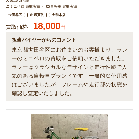
2026.06.18 公開
ミニベロ 買取実績
自転車 買取実績
世田谷区
出張買取
大和本店
18,000
買取価格
円
担当バイヤーからのコメント
東京都世田谷区にお住まいのお客様より、ラレ
ーのミニベロの買取をご依頼いただきました。
ラレーはクラシカルなデザインと走行性能で人
気のある自転車ブランドです。一般的な使用感
はございましたが、フレームや走行部の状態を
確認し査定いたしました。