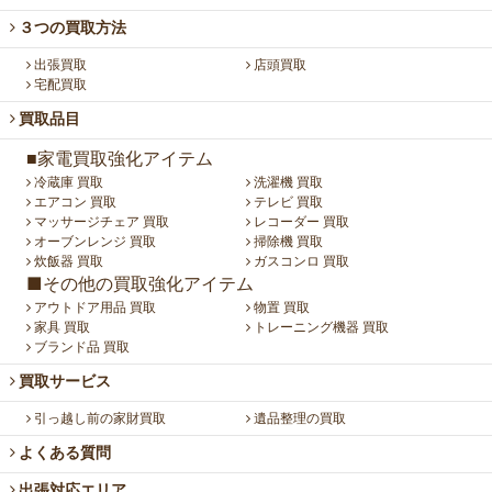
３つの買取方法
出張買取
店頭買取
宅配買取
買取品目
■家電買取強化アイテム
冷蔵庫 買取
洗濯機 買取
エアコン 買取
テレビ 買取
マッサージチェア 買取
レコーダー 買取
オーブンレンジ 買取
掃除機 買取
炊飯器 買取
ガスコンロ 買取
■その他の買取強化アイテム
アウトドア用品 買取
物置 買取
家具 買取
トレーニング機器 買取
ブランド品 買取
買取サービス
引っ越し前の家財買取
遺品整理の買取
よくある質問
出張対応エリア