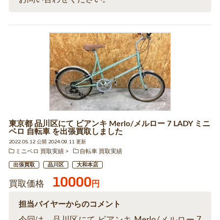
東京都 品川区にて ビアンキ Merlo/メルロー 7 LADY ミニ
ベロ 自転車 を出張買取しました
2022.05.12 公開 2024.09.11 更新
ミニベロ 買取実績
自転車 買取実績
出張買取
品川区
大和本店
10000
買取価格
円
担当バイヤーからのコメント
今回は、品川区にて ビアンキ Merlo/メルロー 7