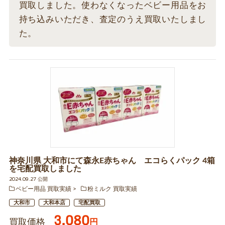
買取しました。使わなくなったベビー用品をお
持ち込みいただき、査定のうえ買取いたしまし
た。
神奈川県 大和市にて森永E赤ちゃん エコらくパック 4箱
を宅配買取しました
2024.09.27 公開
ベビー用品 買取実績
粉ミルク 買取実績
大和市
大和本店
宅配買取
3,080
買取価格
円