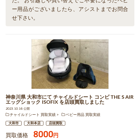
た。 お引越しや買い替えでご不要になったベビ
ー用品がございましたら、アシストまでお問合
せ下さい。
神奈川県 大和市にて チャイルドシート コンビ THE S AIR
エッグショック ISOFIX を店頭買取しました
2023.10.16 公開
チャイルドシート 買取実績
ベビー用品 買取実績
大和市
大和本店
店頭買取
8000
買取価格
円