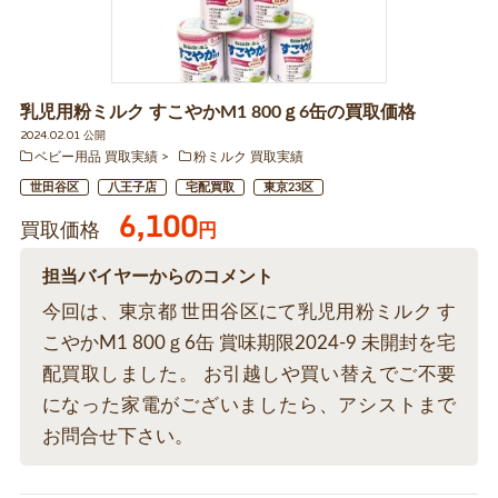
乳児用粉ミルク すこやかM1 800ｇ6缶の買取価格
2024.02.01 公開
ベビー用品 買取実績
粉ミルク 買取実績
世田谷区
八王子店
宅配買取
東京23区
6,100
買取価格
円
担当バイヤーからのコメント
今回は、東京都 世田谷区にて乳児用粉ミルク す
こやかM1 800ｇ6缶 賞味期限2024-9 未開封を宅
配買取しました。 お引越しや買い替えでご不要
になった家電がございましたら、アシストまで
お問合せ下さい。