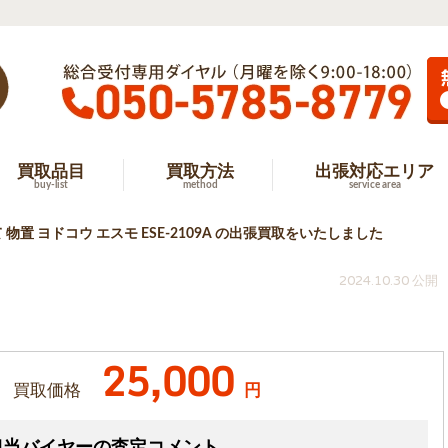
買取品目
買取方法
出張対応エリア
buy-list
method
service area
物置 ヨドコウ エスモ ESE-2109A の出張買取をいたしました
2024.10.30 公開
25,000
買取価格
円