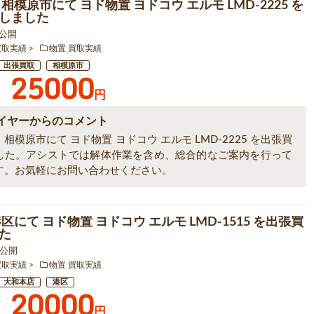
相模原市にて ヨド物置 ヨドコウ エルモ LMD-2225 を
しました
1 公開
買取実績
物置 買取実績
出張買取
相模原市
25000
円
イヤーからのコメント
相模原市にて ヨド物置 ヨドコウ エルモ LMD-2225 を出張買
した。アシストでは解体作業を含め、総合的なご案内を行って
す。お気軽にお問い合わせください。
区にて ヨド物置 ヨドコウ エルモ LMD-1515 を出張買
た
7 公開
買取実績
物置 買取実績
大和本店
港区
20000
円