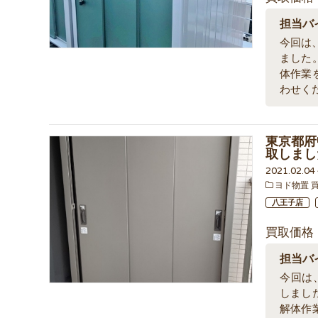
担当バ
今回は、
ました
体作業
わせく
東京都府中
取しまし
2021.02.0
ヨド物置 
八王子店
買取価格
担当バ
今回は、
しまし
解体作