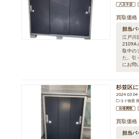
八王子店
買取価格
担当バ
江戸川
210
取中の
た。引
にお問
杉並区に
2024.03.0
ヨド物置 
出張買取
買取価格
担当バ