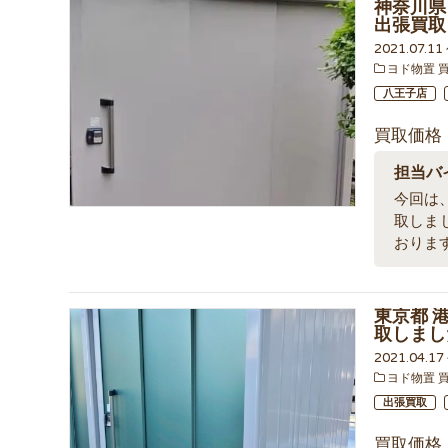
神奈川県 
出張買取
2021.07.1
ヨド物置 
八王子店
買取価格
担当バ
今回は、
取しま
おりま
東京都 港
取しまし
2021.04.1
ヨド物置 
出張買取
買取価格