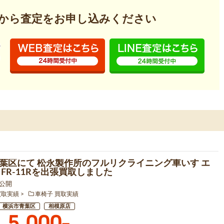
から査定を
お申し込みください
葉区にて 松永製作所のフルリクライニング車いす エ
 FR-11Rを出張買取しました
8 公開
買取実績
車椅子 買取実績
横浜市青葉区
相模原店
5,000