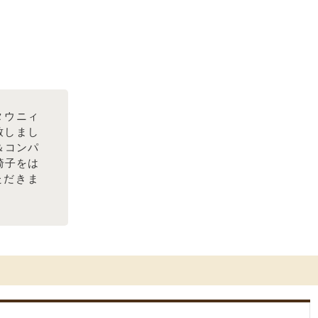
タウニィ
致しまし
＆コンパ
椅子をは
ただきま