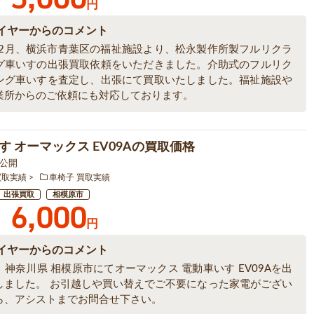
円
イヤーからのコメント
6年2月、横浜市青葉区の福祉施設より、松永製作所製フルリクラ
グ車いすの出張買取依頼をいただきました。介助式のフルリク
ング車いすを査定し、出張にて買取いたしました。福祉施設や
業所からのご依頼にも対応しております。
す オーマックス EV09Aの買取価格
1 公開
買取実績
車椅子 買取実績
出張買取
相模原市
6,000
円
イヤーからのコメント
神奈川県 相模原市にてオーマックス 電動車いす EV09Aを出
しました。 お引越しや買い替えでご不要になった家電がござい
ら、アシストまでお問合せ下さい。