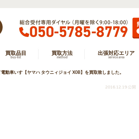
買取品目
買取方法
出張対応エリア
buy-list
method
service area
電動車いす【ヤマハ タウニィジョイ X0B】を買取致しました。
2016.12.19 公開