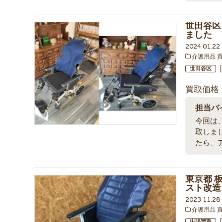
世田谷区
ました
2024.01.2
介護用品 
世田谷区
買取価格
担当バ
今回は、
取しま
たら、
東京都 板
スト改造
2023.11.2
介護用品 
出張買取