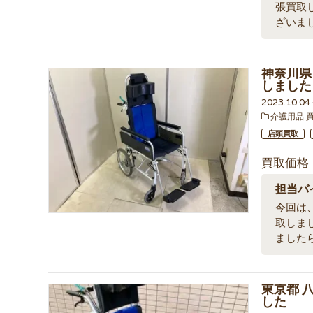
張買取
ざいま
神奈川県 
しました
2023.10.0
介護用品 
店頭買取
買取価格
担当バ
今回は、
取しま
ました
東京都 八
した