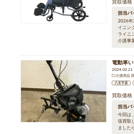
買取価格
担当バ
202
イニン
ライニ
介護事
電動車い
2024.02.2
介護用品 
八王子店
買取価格
担当バ
今回は、
張買取
ました