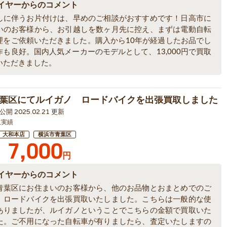
イヤーからのコメント
しに伴うお片付けは、早めのご相談がおすすめです！日高市に
いのお客様から、お引越しを数ヶ月先に控え、まずは電動自転
理をご依頼いただきました。購入から10年が経過したお品でし
作も良好。国内人気メーカーのモデルとして、13,000円で買取
いただきました。
葉区にてルイガノ ロードバイクを出張買取しました
4 公開 2025.02.21 更新
取実績
大和本店
横浜市青葉区
7,000
円
イヤーからのコメント
青葉区にお住まいのお客様から、他のお品物とおまとめでのご
、ロードバイクを出張買取いたしました。こちらは一般的な使
ありましたが、ルイガノということでこちらの金額で買取いた
た。ご不用になった自転車が有りましたら、査定いたしますの