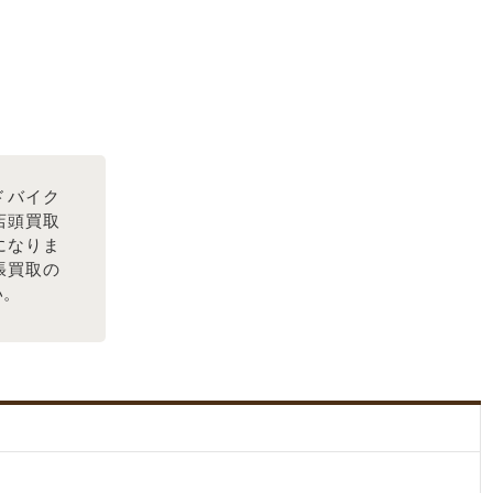
ドバイク
店頭買取
になりま
張買取の
い。