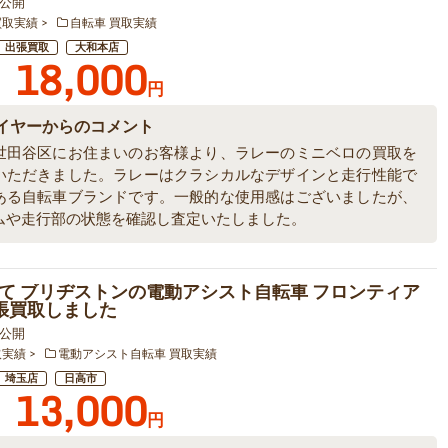
8 公開
買取実績
自転車 買取実績
出張買取
大和本店
18,000
円
イヤーからのコメント
世田谷区にお住まいのお客様より、ラレーのミニベロの買取を
いただきました。ラレーはクラシカルなデザインと走行性能で
ある自転車ブランドです。一般的な使用感はございましたが、
ムや走行部の状態を確認し査定いたしました。
て ブリヂストンの電動アシスト自転車 フロンティア
出張買取しました
9 公開
取実績
電動アシスト自転車 買取実績
埼玉店
日高市
13,000
円