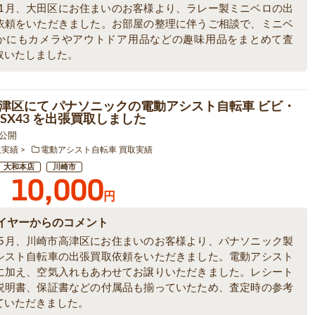
6年1月、大田区にお住まいのお客様より、ラレー製ミニベロの出
依頼をいただきました。お部屋の整理に伴うご相談で、ミニベ
かにもカメラやアウトドア用品などの趣味用品をまとめて査
取いたしました。
津区にて パナソニックの電動アシスト自転車 ビビ・
-ELSX43 を出張買取しました
6 公開
取実績
電動アシスト自転車 買取実績
大和本店
川崎市
10,000
円
イヤーからのコメント
6年5月、川崎市高津区にお住まいのお客様より、パナソニック製
シスト自転車の出張買取依頼をいただきました。電動アシスト
に加え、空気入れもあわせてお譲りいただきました。レシート
説明書、保証書などの付属品も揃っていたため、査定時の参考
ていただきました。