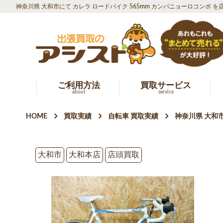
神奈川県 大和市にて カレラ ロードバイク 565mm カンパニョーロコンポ 
ご利用方法
買取サービス
about
service
HOME
買取実績
自転車 買取実績
神奈川県 大和
大和市
大和本店
店頭買取