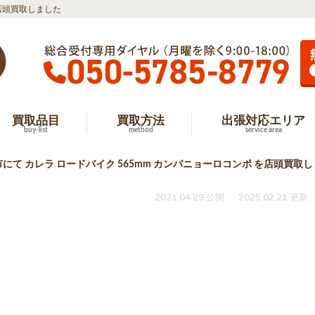
を店頭買取しました
買取品目
買取方法
出張対応エリア
buy-list
method
service area
市にて カレラ ロードバイク 565mm カンパニョーロコンポ を店頭買取
2021.04.29 公開
2025.02.21 更新