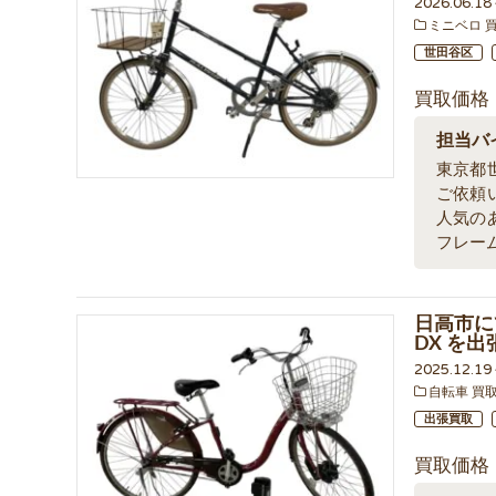
2026.06.1
ミニベロ 
世田谷区
買取価格
担当バ
東京都
ご依頼
人気の
フレー
日高市に
DX を
2025.12.1
自転車 買
出張買取
買取価格