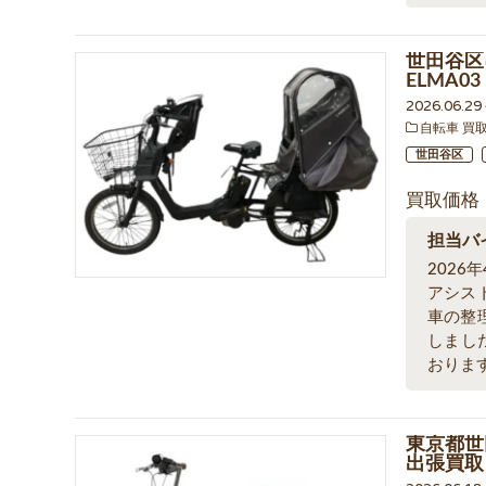
世田谷区
ELMA0
2026.06.2
自転車 買
世田谷区
買取価格
担当バ
202
アシス
車の整
しまし
おりま
東京都世
出張買取