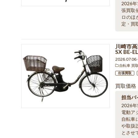
202
張買取
ロのほ
定・買
川崎市高
SX BE
2026.07.0
自転車 買
出張買取
買取価格
担当バ
202
電動ア
自転車
や取扱
とさせ