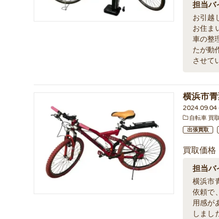
担当バ
お引越
お住ま
車の整
たが動
させて
横浜市青
2024.09.0
自転車 買
出張買取
買取価格
担当バ
横浜市
依頼で
用感が
しまし