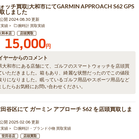
ッチ買取|大和市にてGARMIN APPROACH S62 GPS
取しました
4 公開 2024.08.30 更新
取実績
腕時計 買取実績
大和本店
店頭買取
15,000
円
イヤーからのコメント
県大和市にある店舗にて、ゴルフのスマートウォッチを店頭買
ていただきました。箱もあり、綺麗な状態だったのでこの値段
取りになりました。眠っているゴルフ用品やスポーツ用品など
ましたらお気軽にお問い合わせください。
世田谷区にて ガーミン アプローチ S62 を店頭買取しま
5 公開 2025.02.06 更新
取実績
腕時計・ブランド小物 買取実績
世田谷店
店頭買取