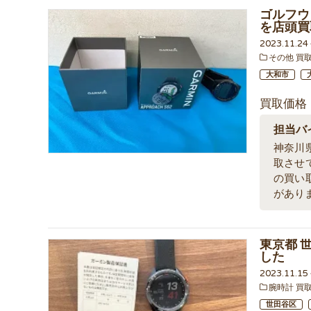
ゴルフウォ
を店頭買
2023.11.2
その他 買
大和市
買取価格
担当バ
神奈川
取させ
の買い
があり
東京都 
した
2023.11.1
腕時計 買
世田谷区