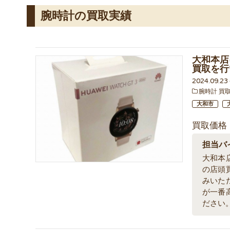
腕時計の買取実績
大和本店に
買取を行
2024.09.2
腕時計 買
大和市
買取価格
担当バ
大和本
の店頭
みいた
が一番
ださい