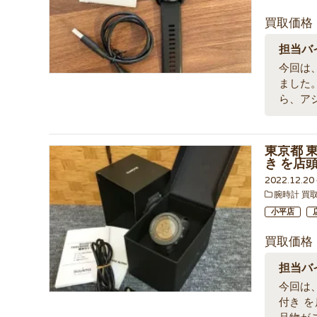
買取価格
担当バ
今回は、
ました
ら、ア
東京都 東
き を店
2022.12.2
腕時計 買
小平店
買取価格
担当バ
今回は、東
付き 