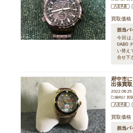
八王子店
買取価格
担当バ
今回は、
0AB0
い替え
合せ下
府中市にて
出張買取
2022.08.2
腕時計 買
八王子店
買取価格
担当バ