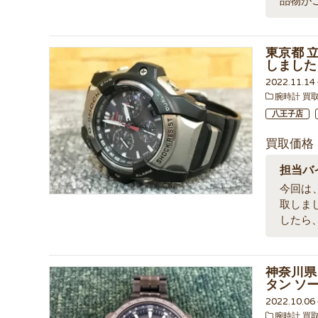
品物が
東京都 立川
しました
2022.11.1
腕時計 買
八王子店
買取価格
担当バ
今回は、東
取しま
したら
神奈川県 
タン ソ
2022.10.0
腕時計 買