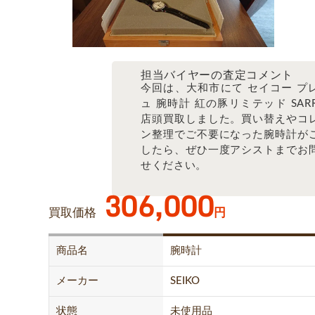
担当バイヤーの査定コメント
今回は、大和市にて セイコー プ
ュ 腕時計 紅の豚リミテッド SARR
店頭買取しました。買い替えやコ
ン整理でご不要になった腕時計が
したら、ぜひ一度アシストまでお
せください。
306,000
買取価格
円
商品名
腕時計
メーカー
SEIKO
状態
未使用品