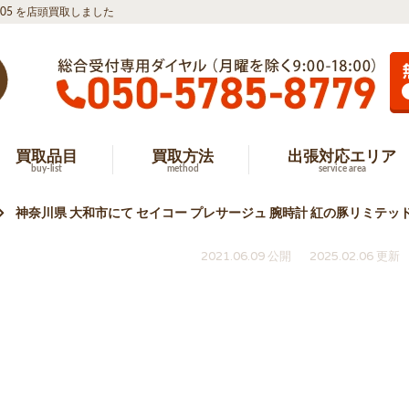
005 を店頭買取しました
買取品目
買取方法
出張対応エリア
buy-list
method
service area
神奈川県 大和市にて セイコー プレサージュ 腕時計 紅の豚リミテッド 
2021.06.09 公開
2025.02.06 更新