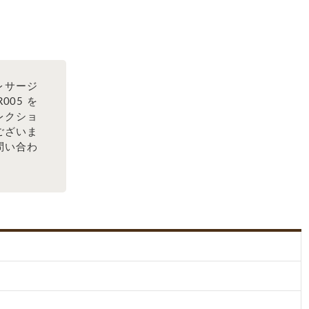
レサージ
005 を
レクショ
ございま
問い合わ