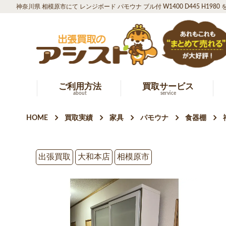
神奈川県 相模原市にて レンジボード パモウナ ブル付 W1400 D445 H198
ご利用方法
買取サービス
about
service
HOME
買取実績
家具
パモウナ
食器棚
出張買取
大和本店
相模原市