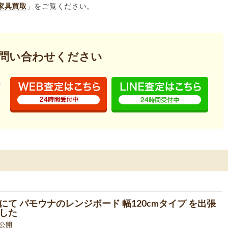
家具買取
」をご覧ください。
問い合わせください
にて パモウナのレンジボード 幅120cmタイプ を出張
した
0 公開