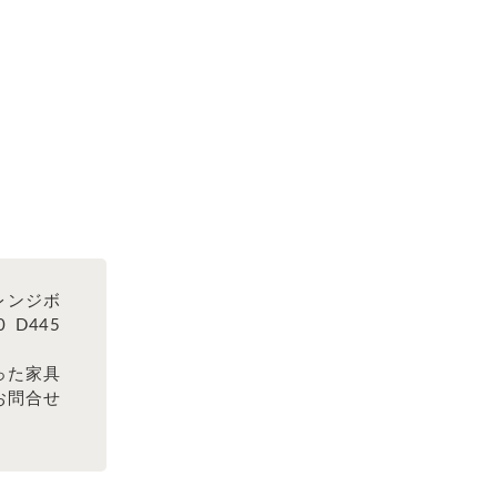
レンジボ
D445
った家具
お問合せ