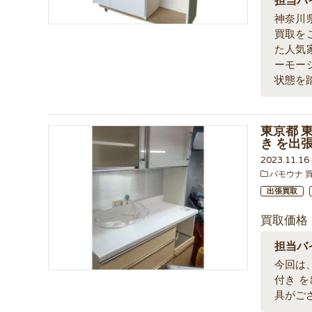
担当バ
神奈川
買取を
た人気
ーモー
状態を
東京都 東
き を出
2023.11.1
パモウナ 
出張買取
買取価格
担当バ
今回は、
付き 
具がご