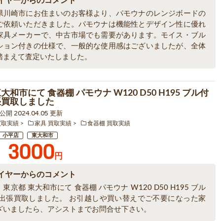
イヤーからのコメント
県川崎市にお住まいのお客様より、パモウナのレンジボードの
ご依頼いただきました。パモウナは機能性とデザイン性に優れ
家具メーカーで、中古市場でも需要があります。モイス・ブル
ション付きの仕様で、一般的な使用感はございましたが、全体
踏まえて査定いたしました。
大和市にて 食器棚 パモウナ W120 D50 H195 ブル付
張買取しました
6 公開 2024.04.05 更新
買取実績
家具 買取実績
食器棚 買取実績
小平店
東大和市
3000
円
イヤーからのコメント
東京都 東大和市にて 食器棚 パモウナ W120 D50 H195 ブル
を出張買取しました。 お引越しや買い替えでご不要になった家
ざいましたら、アシストまでお問合せ下さい。