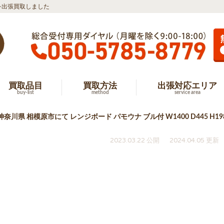
0 を出張買取しました
買取品目
買取方法
出張対応エリア
buy-list
method
service area
神奈川県 相模原市にて レンジボード パモウナ ブル付 W1400 D445 H1
2023.03.22 公開
2024.04.05 更新