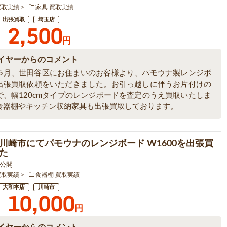
買取実績
家具 買取実績
出張買取
埼玉店
2,500
円
イヤーからのコメント
6年5月、世田谷区にお住まいのお客様より、パモウナ製レンジボ
出張買取依頼をいただきました。お引っ越しに伴うお片付けの
で、幅120cmタイプのレンジボードを査定のうえ買取いたしま
食器棚やキッチン収納家具も出張買取しております。
川崎市にてパモウナのレンジボード W1600を出張買
た
4 公開
買取実績
食器棚 買取実績
大和本店
川崎市
10,000
円