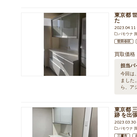
東京都 
た
2023.04.1
パモウナ 
世田谷区
買取価格
担当バ
今回は、
ました
ら、ア
東京都 三
跡 を出
2023.03.3
パモウナ 
三鷹市