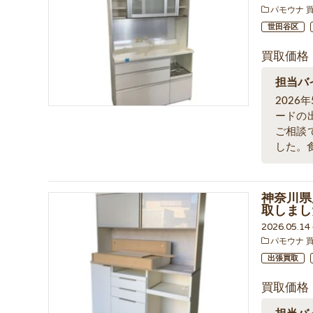
パモウナ 
世田谷区
買取価格
担当バ
202
ードの
ご相談
した。
神奈川県
取しまし
2026.05.1
パモウナ 
出張買取
買取価格