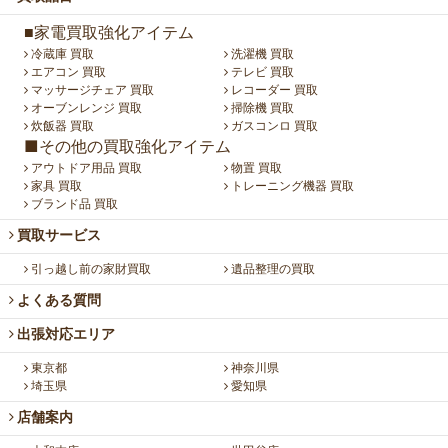
■家電買取強化アイテム
冷蔵庫 買取
洗濯機 買取
エアコン 買取
テレビ 買取
マッサージチェア 買取
レコーダー 買取
オーブンレンジ 買取
掃除機 買取
炊飯器 買取
ガスコンロ 買取
■その他の買取強化アイテム
アウトドア用品 買取
物置 買取
家具 買取
トレーニング機器 買取
ブランド品 買取
買取サービス
引っ越し前の家財買取
遺品整理の買取
よくある質問
出張対応エリア
東京都
神奈川県
埼玉県
愛知県
店舗案内