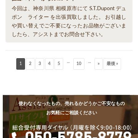
今回は、神奈川県 相模原市にて S.T.Dupont デュ
ポン ライター を出張買取しました。 お引越し
や買い替えでご不要になったお品物がございま
したら、アシストまでお問合せ下さい。
...
...
1
2
3
4
5
10
»
最後 »
使わなくなったもの、売れるかどうかご不安なもの
お気軽にご相談ください