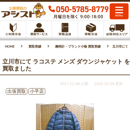
HOME
買取実績
腕時計・ブランド小物 買取実績
立川市にて 
立川市にて ラコステ メンズ ダウンジャケット を
買取ました
2017.12.08 公開
2025.02.06 更新
出張買取
小平店