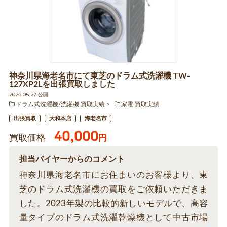
神奈川県海老名市にて東芝のドラム式洗濯機 TW-
127XP2Lを出張買取しました
2026.05.27 公開
ドラム式洗濯機/洗濯機 買取実績
家電 買取実績
出張買取
大和本店
海老名市
40,000
買取価格
円
担当バイヤーからのコメント
神奈川県海老名市にお住まいのお客様より、東
芝のドラム式洗濯機の買取をご依頼いただきま
した。2023年製の比較的新しいモデルで、高容
量タイプのドラム式洗濯乾燥機として中古市場