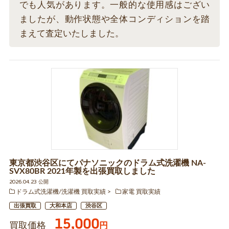
でも人気があります。一般的な使用感はござい
ましたが、動作状態や全体コンディションを踏
まえて査定いたしました。
東京都渋谷区にてパナソニックのドラム式洗濯機 NA-
SVX80BR 2021年製を出張買取しました
2026.04.23 公開
ドラム式洗濯機/洗濯機 買取実績
家電 買取実績
出張買取
大和本店
渋谷区
15,000
買取価格
円