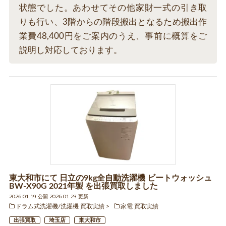
状態でした。あわせてその他家財一式の引き取
りも行い、3階からの階段搬出となるため搬出作
業費48,400円をご案内のうえ、事前に概算をご
説明し対応しております。
東大和市にて 日立の9kg全自動洗濯機 ビートウォッシュ
BW-X90G 2021年製 を出張買取しました
2026.01.19 公開 2026.01.23 更新
ドラム式洗濯機/洗濯機 買取実績
家電 買取実績
出張買取
埼玉店
東大和市