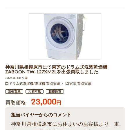
神奈川県相模原市にて東芝のドラム式洗濯乾燥機
ZABOON TW-127XM2Lを出張買取しました
2026.08.06 公開
ドラム式洗濯機/洗濯機 買取実績
家電 買取実績
出張買取
大和本店
相模原市
23,000
買取価格
円
担当バイヤーからのコメント
神奈川県相模原市にお住まいのお客様より、東