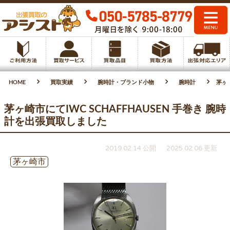
HOME
買取実績
腕時計・ブランド小物
腕時計
茅ヶ崎
茅ヶ崎市にてIWC SCHAFFHAUSEN 手巻き 腕時
計を出張買取しました
2019.02.14 公開
2025.02.06 更新
茅ヶ崎市