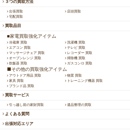
３つの買取方法
出張買取
店頭買取
宅配買取
買取品目
■家電買取強化アイテム
冷蔵庫 買取
洗濯機 買取
エアコン 買取
テレビ 買取
マッサージチェア 買取
レコーダー 買取
オーブンレンジ 買取
掃除機 買取
炊飯器 買取
ガスコンロ 買取
■その他の買取強化アイテム
アウトドア用品 買取
物置 買取
家具 買取
トレーニング機器 買取
ブランド品 買取
買取サービス
引っ越し前の家財買取
遺品整理の買取
よくある質問
出張対応エリア