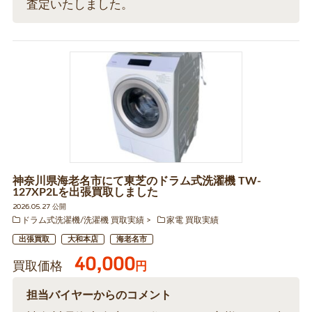
査定いたしました。
神奈川県海老名市にて東芝のドラム式洗濯機 TW-
127XP2Lを出張買取しました
2026.05.27 公開
ドラム式洗濯機/洗濯機 買取実績
家電 買取実績
出張買取
大和本店
海老名市
40,000
買取価格
円
担当バイヤーからのコメント