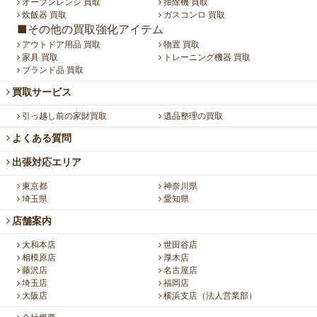
オーブンレンジ 買取
掃除機 買取
炊飯器 買取
ガスコンロ 買取
■その他の買取強化アイテム
アウトドア用品 買取
物置 買取
家具 買取
トレーニング機器 買取
ブランド品 買取
買取サービス
引っ越し前の家財買取
遺品整理の買取
よくある質問
出張対応エリア
東京都
神奈川県
埼玉県
愛知県
店舗案内
大和本店
世田谷店
相模原店
厚木店
藤沢店
名古屋店
埼玉店
福岡店
大阪店
横浜支店（法人営業部）