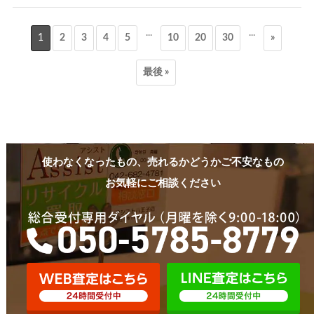
...
...
1
2
3
4
5
10
20
30
»
最後 »
使わなくなったもの、売れるかどうかご不安なもの
お気軽にご相談ください