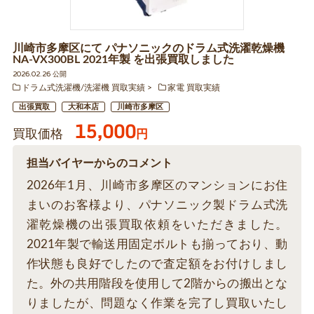
川崎市多摩区にて パナソニックのドラム式洗濯乾燥機
NA-VX300BL 2021年製 を出張買取しました
2026.02.26 公開
ドラム式洗濯機/洗濯機 買取実績
家電 買取実績
出張買取
大和本店
川崎市多摩区
15,000
買取価格
円
担当バイヤーからのコメント
2026年1月、川崎市多摩区のマンションにお住
まいのお客様より、パナソニック製ドラム式洗
濯乾燥機の出張買取依頼をいただきました。
2021年製で輸送用固定ボルトも揃っており、動
作状態も良好でしたので査定額をお付けしまし
た。外の共用階段を使用して2階からの搬出とな
りましたが、問題なく作業を完了し買取いたし