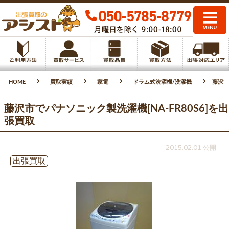
HOME
買取実績
家電
ドラム式洗濯機/洗濯機
藤沢市
藤沢市でパナソニック製洗濯機[NA-FR80S6]を出
張買取
2015.02.01 公開
出張買取