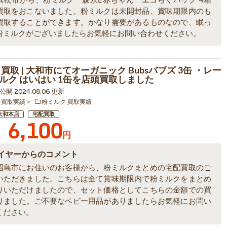
浜松市から、粉ミルク 森永E赤ちゃん エコらくパック 4箱
買取をおこないました。粉ミルクは未開封品、賞味期限内のも
買取することができます。かなり需要があるものなので、眠っ
粉ミルクがございましたらお気軽にお問い合わせください。
買取 | 大和市にてオーガニック Bubsバブズ 3缶 ・レー
ルク はいはい 1缶を店頭買取しました
2 公開 2024.08.06 更新
 買取実績
粉ミルク 買取実績
大和本店
宅配買取
6,100
円
イヤーからのコメント
昭島市にお住いのお客様から、粉ミルクまとめの宅配買取のご
いただきました。こちらは全て賞味期限内で粉ミルクをまとめ
りいただけましたので、セット価格としてこちらの金額での買
りました。ご不要なベビー用品がありましたらお気軽にお問い
ください。