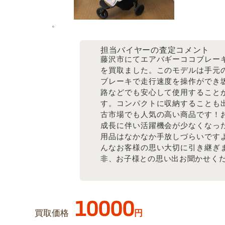
。
担当バイヤーの査定コメント
藤沢市にてエアバギーココブレー
を買取ました。このモデルは手元
ブレーキで走行速度を操作ができ
路などでも安心して使用すること
す。コンパクトに収納することも
古市場でも人気の高い商品です！
成長に伴い活躍機会が少なくなっ
用品はなかなか手放しづらいです
んなお客様の思い大切に引き継ぎ
非、お子様との思い出お聞かせく
10000
買取価格
円