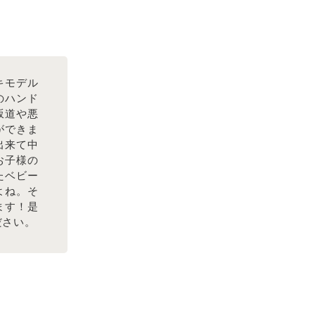
キモデル
のハンド
坂道や悪
ができま
出来て中
お子様の
たベビー
よね。そ
ます！是
ださい。