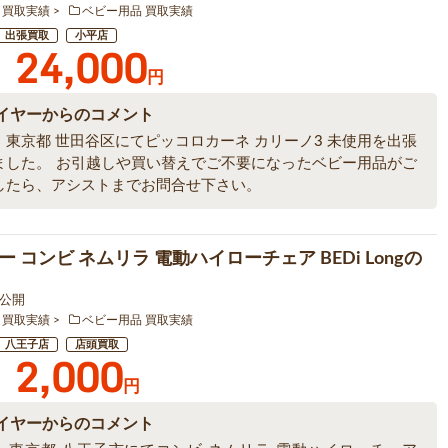
 買取実績
ベビー用品 買取実績
出張買取
小平店
24,000
円
イヤーからのコメント
、東京都 世田谷区にてピッコロカーネ カリーノ3 未使用を出張
ました。 お引越しや買い替えでご不要になったベビー用品がご
したら、アシストまでお問合せ下さい。
 コンビ ネムリラ 電動ハイローチェア BEDi Longの
9 公開
 買取実績
ベビー用品 買取実績
八王子店
店頭買取
2,000
円
イヤーからのコメント