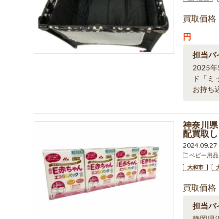
買取価格
円
担当バ
202
ド「ミ
お持ち
神奈川県
配買取し
2024.09.2
ベビー用品
大和市
買取価格
担当バ