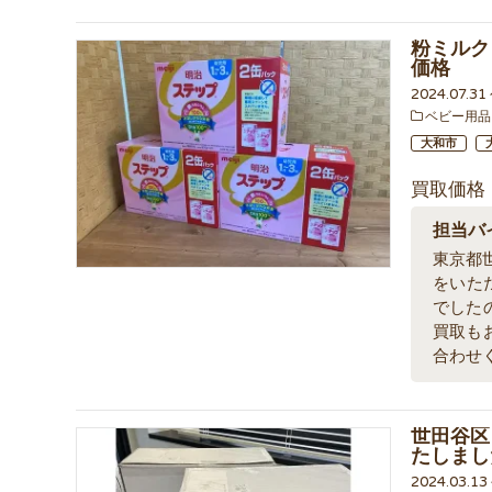
粉ミルク
価格
2024.07.3
ベビー用品
大和市
買取価格
担当バ
東京都
をいた
でした
買取も
合わせ
世田谷区
たしまし
2024.03.1