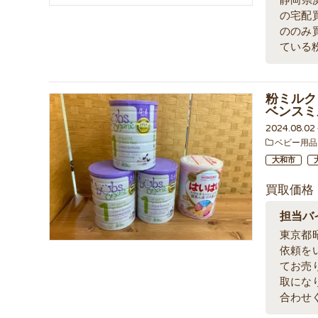
静岡県
の宅配
ののみ
ている
粉ミルク 
ベンスミ
2024.08.0
ベビー用品
大和市
買取価格
担当バ
東京都
依頼を
てお売
取にな
合わせ