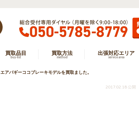
買取品目
買取方法
出張対応エリア
buy-list
method
service area
てエアバギーココブレーキモデルを買取ました。
2017.02.18 公開