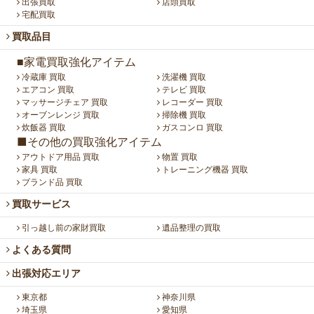
出張買取
店頭買取
宅配買取
買取品目
■家電買取強化アイテム
冷蔵庫 買取
洗濯機 買取
エアコン 買取
テレビ 買取
マッサージチェア 買取
レコーダー 買取
オーブンレンジ 買取
掃除機 買取
炊飯器 買取
ガスコンロ 買取
■その他の買取強化アイテム
アウトドア用品 買取
物置 買取
家具 買取
トレーニング機器 買取
ブランド品 買取
買取サービス
引っ越し前の家財買取
遺品整理の買取
よくある質問
出張対応エリア
東京都
神奈川県
埼玉県
愛知県