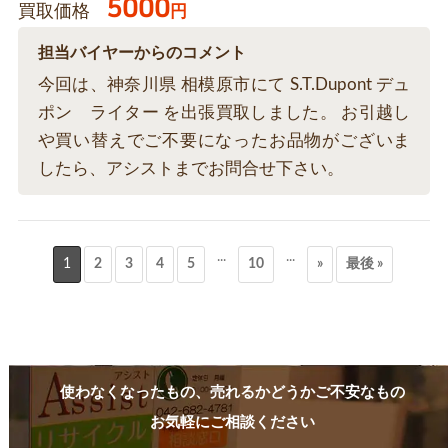
5000
買取価格
円
担当バイヤーからのコメント
今回は、神奈川県 相模原市にて S.T.Dupont デュ
ポン ライター を出張買取しました。 お引越し
や買い替えでご不要になったお品物がございま
したら、アシストまでお問合せ下さい。
...
...
1
2
3
4
5
10
»
最後 »
使わなくなったもの、売れるかどうかご不安なもの
お気軽にご相談ください