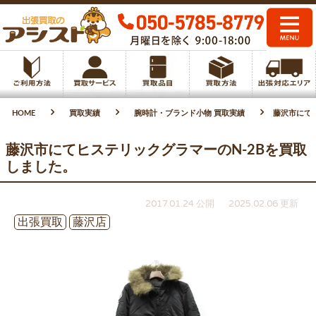
HOME
買取実績
腕時計・ブランド小物 買取実績
藤沢市にて
藤沢市にてヒステリックグラマーのN-2Bを買取
しました。
2017.01.24 公開
2025.02.06 更新
出張買取
藤沢店