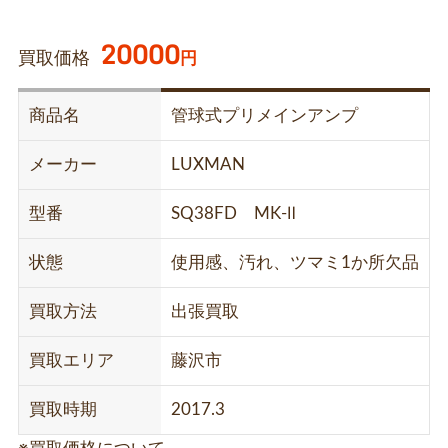
20000
買取価格
円
商品名
管球式プリメインアンプ
メーカー
LUXMAN
型番
SQ38FD MK-Ⅱ
状態
使用感、汚れ、ツマミ1か所欠品
買取方法
出張買取
買取エリア
藤沢市
買取時期
2017.3