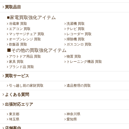
買取品目
■家電買取強化アイテム
冷蔵庫 買取
洗濯機 買取
エアコン 買取
テレビ 買取
マッサージチェア 買取
レコーダー 買取
オーブンレンジ 買取
掃除機 買取
炊飯器 買取
ガスコンロ 買取
■その他の買取強化アイテム
アウトドア用品 買取
物置 買取
家具 買取
トレーニング機器 買取
ブランド品 買取
買取サービス
引っ越し前の家財買取
遺品整理の買取
よくある質問
出張対応エリア
東京都
神奈川県
埼玉県
愛知県
店舗案内