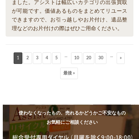
ました。アシストは幅広いカテゴリの出張買取
が可能です。価値あるものをまとめてリユース
できますので、お引っ越しやお片付け、遺品整
理などのお片付けの際はぜひご用命ください。
...
...
1
2
3
4
5
10
20
30
»
最後 »
使わなくなったもの、売れるかどうかご不安なもの
お気軽にご相談ください