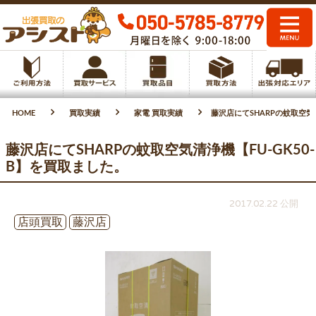
HOME
買取実績
家電 買取実績
藤沢店にてSHARPの蚊取空気清
藤沢店にてSHARPの蚊取空気清浄機【FU-GK50-
B】を買取ました。
2017.02.22 公開
店頭買取
藤沢店