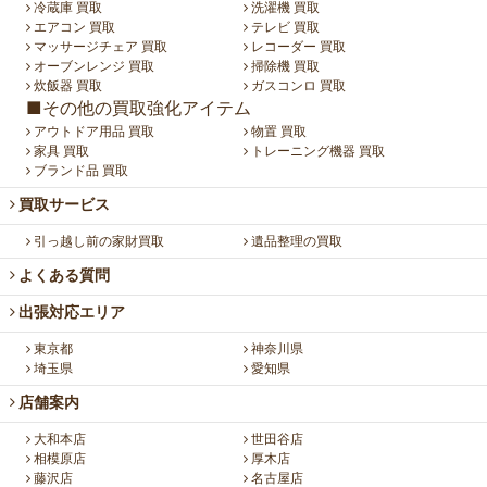
冷蔵庫 買取
洗濯機 買取
エアコン 買取
テレビ 買取
マッサージチェア 買取
レコーダー 買取
オーブンレンジ 買取
掃除機 買取
炊飯器 買取
ガスコンロ 買取
■その他の買取強化アイテム
アウトドア用品 買取
物置 買取
家具 買取
トレーニング機器 買取
ブランド品 買取
買取サービス
引っ越し前の家財買取
遺品整理の買取
よくある質問
出張対応エリア
東京都
神奈川県
埼玉県
愛知県
店舗案内
大和本店
世田谷店
相模原店
厚木店
藤沢店
名古屋店