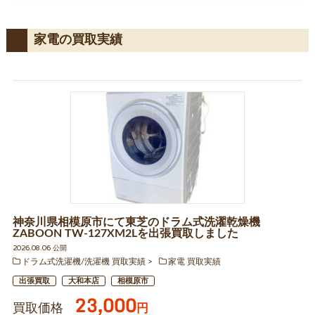
家電の買取実績
神奈川県相模原市にて東芝のドラム式洗濯乾燥機
ZABOON TW-127XM2Lを出張買取しました
2026.08.06 公開
ドラム式洗濯機/洗濯機 買取実績
家電 買取実績
出張買取
大和本店
相模原市
23,000
買取価格
円