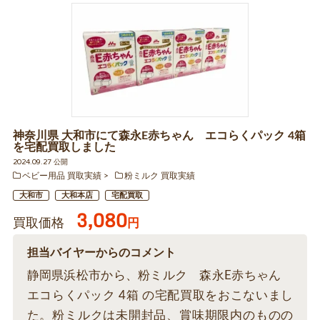
神奈川県 大和市にて森永E赤ちゃん エコらくパック 4箱
を宅配買取しました
2024.09.27 公開
ベビー用品 買取実績
粉ミルク 買取実績
大和市
大和本店
宅配買取
3,080
買取価格
円
担当バイヤーからのコメント
静岡県浜松市から、粉ミルク 森永E赤ちゃん
エコらくパック 4箱 の宅配買取をおこないまし
た。粉ミルクは未開封品、賞味期限内のものの