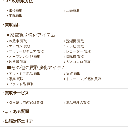
３つの買取方法
出張買取
店頭買取
宅配買取
買取品目
■家電買取強化アイテム
冷蔵庫 買取
洗濯機 買取
エアコン 買取
テレビ 買取
マッサージチェア 買取
レコーダー 買取
オーブンレンジ 買取
掃除機 買取
炊飯器 買取
ガスコンロ 買取
■その他の買取強化アイテム
アウトドア用品 買取
物置 買取
家具 買取
トレーニング機器 買取
ブランド品 買取
買取サービス
引っ越し前の家財買取
遺品整理の買取
よくある質問
出張対応エリア