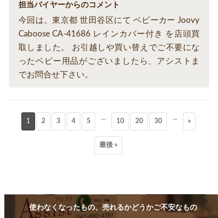
担当バイヤーからのコメント
今回は、東京都 世田谷区にて ベビーカー Joovy
Caboose CA-41686 レインカバー付き を店頭買
取しました。 お引越しや買い替えでご不要にな
ったベビー用品がございましたら、アシストま
でお問合せ下さい。
...
...
1
2
3
4
5
10
20
30
»
最後 »
使わなくなったもの、売れるかどうかご不安なもの